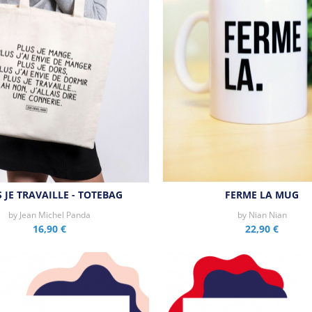
 JE TRAVAILLE - TOTEBAG
FERME LA MUG
by
Jean Michel Panda
by
Nian Nian
16,90 €
22,90 €
Aperçu rapide
Aperçu rapide