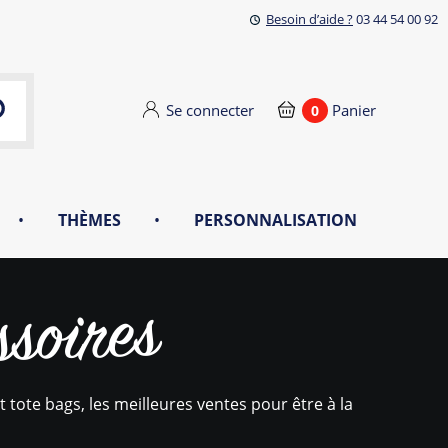
Besoin d’aide ?
03 44 54 00 92
Se connecter
Panier
0
•
THÈMES
•
PERSONNALISATION
ssoires
 tote bags, les meilleures ventes pour être à la