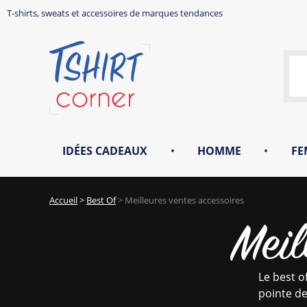
T-shirts, sweats et accessoires de marques tendances
IDÉES CADEAUX
•
HOMME
•
FE
Accueil
>
Best Of
>
Meilleures ventes accessoires
Meil
Le best o
pointe de