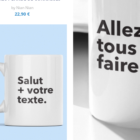
by
Nian Nian
22,90 €
Aperçu rapide