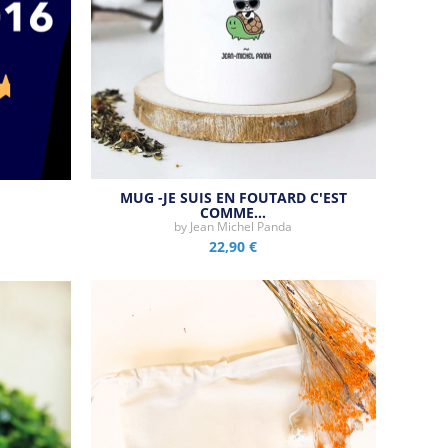
MUG -JE SUIS EN FOUTARD C'EST
COMME…
Aperçu rapide
by
Jean Michel Panda
22,90 €