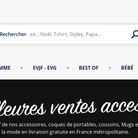
Rechercher
MME
•
EVJF - EVG
•
BEST OF
•
BÉBÉ
leures ventes acce
f de nos accessoires, coques de portables, coussins, Mugs et
 la mode en livraison gratuite en France métropolitaine.