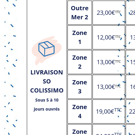
Outre
23,00€
2
TTC
Mer 2
Zone
12,00€
1
TTC
1
Zone
13,00€
1
TTC
2
LIVRAISON
SO
Zone
13,00€
1
TTC
COLISSIMO
3
Sous 5 à 10
Zone
jours ouvrés
TTC
19,00€
2
4
Zone
TTC