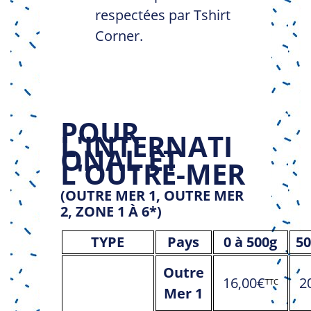
respectées par Tshirt
Corner.
POUR
L'INTERNATI
ONAL ET
L'OUTRE-MER
(OUTRE MER 1, OUTRE MER
2, ZONE 1 À 6*)
TYPE
Pays
0 à 500g
50
Outre
16,00€
2
TTC
Mer 1