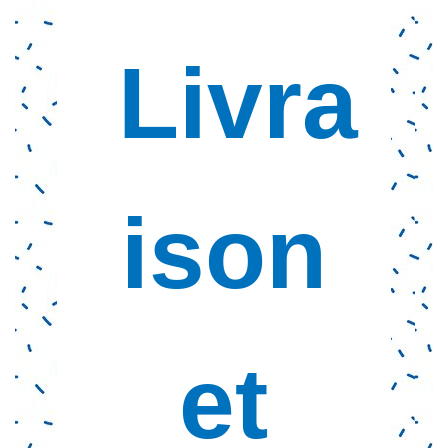
Livra
ison
et