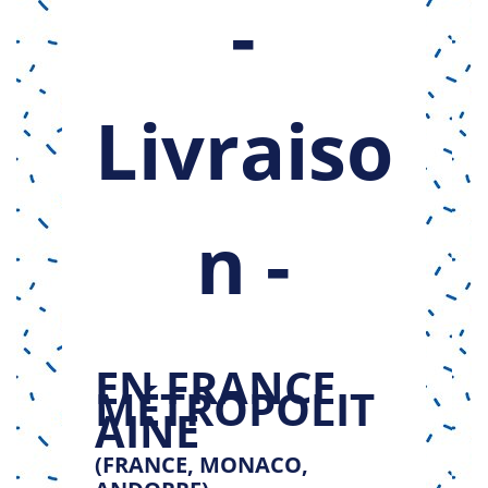
-
Livraiso
n -
EN FRANCE
MÉTROPOLIT
AINE
(FRANCE, MONACO,