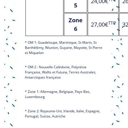
24,00€
2
5
Zone
TTC
27,00€
3
6
* OM 1: Guadeloupe, Martinique, St Marin, St
Barthélémy, Réunion, Guyane, Mayotte, St Pierre
et Miquelon
* OM 2 : Nouvelle Calédonie, Polynésie
Française, Wallis et Futuna, Terres Australes,
Antarctiques française
* Zone 1: Allemagne, Belgique, Pays-Bas,
Luxembourg
* Zone 2: Royaume-Uni, Irlande, Italie, Espagne,
Portugal, Suisse, Autriche