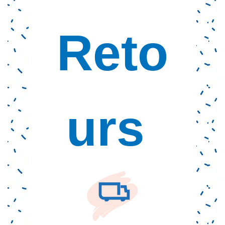
Reto
urs