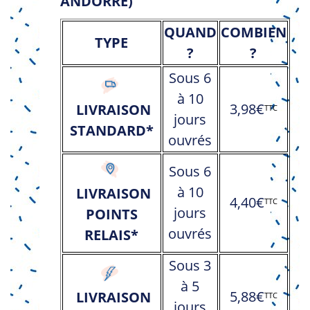
ANDORRE)
QUAND
COMBIEN
TYPE
?
?
Sous 6
à 10
3,98€
LIVRAISON
TTC
jours
STANDARD*
ouvrés
Sous 6
à 10
LIVRAISON
4,40€
TTC
jours
POINTS
ouvrés
RELAIS*
Sous 3
à 5
5,88€
LIVRAISON
TTC
jours