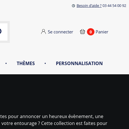
Besoin d’aide ?
03 44 54 00 92
Se connecter
Panier
0
•
THÈMES
•
PERSONNALISATION
hettes pour annoncer un heureux évènement, une
otre entourage ? Cette collection est faites pour