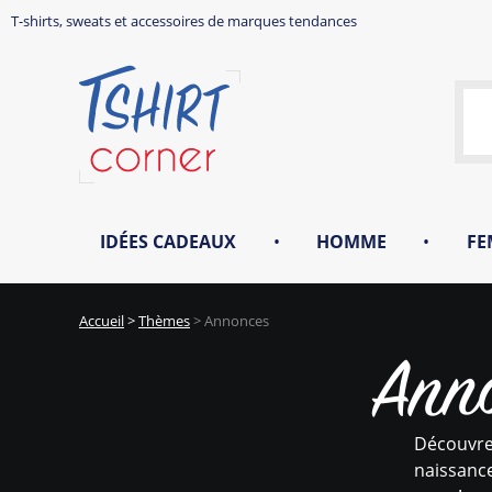
T-shirts, sweats et accessoires de marques tendances
IDÉES CADEAUX
•
HOMME
•
FE
Accueil
>
Thèmes
>
Annonces
Ann
Découvre
naissance