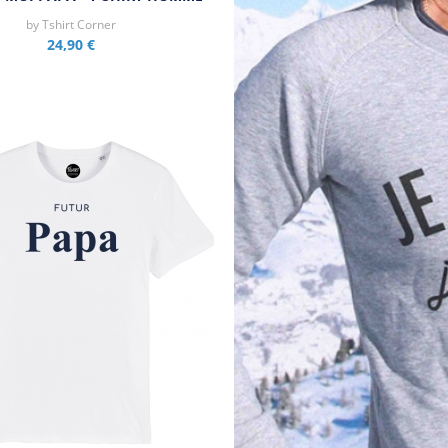
by
Tshirt Corner
24,90 €
Aperçu rapide