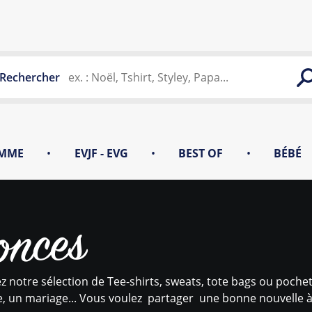
Rechercher
MME
•
EVJF - EVG
•
BEST OF
•
BÉBÉ
onces
z notre sélection de Tee-shirts, sweats, tote bags ou poc
, un mariage... Vous voulez partager une bonne nouvelle à v