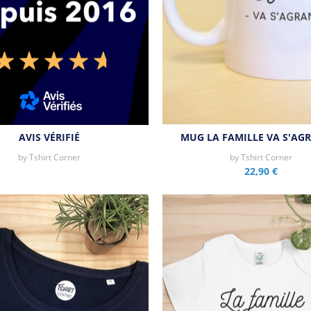
AVIS VÉRIFIÉ
MUG LA FAMILLE VA S'AG
Aperçu rapide
by
Tshirt Corner
by
Tshirt Corner
22,90 €
Aperçu rapide