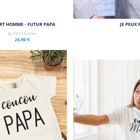
RT HOMME - FUTUR PAPA
JE PEUX 
by
Tshirt Corner
24,90 €
Aperçu rapide