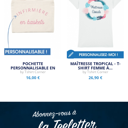
POCHETTE
MAÎTRESSE TROPICAL - T-
PERSONNALISABLE EN
SHIRT FEMME À…
by
BASKETS
Tshirt Corner
by
Tshirt Corner
16,00 €
26,90 €
Abonnez–vous à
la Teeletter