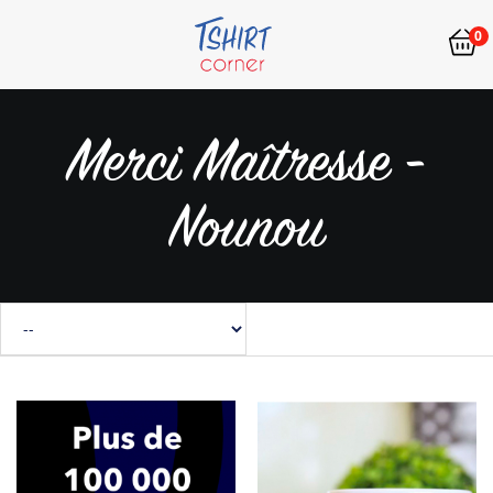
0
Merci Maîtresse -
Nounou