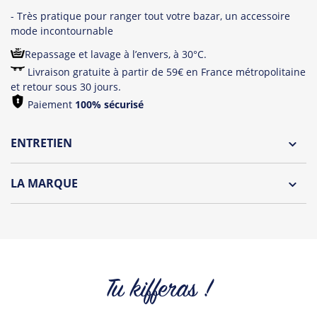
- Très pratique pour ranger tout votre bazar, un accessoire
mode incontournable
Repassage et lavage à l’envers, à 30°C.
Livraison gratuite à partir de 59€ en France métropolitaine
et retour sous 30 jours.
Paiement
100% sécurisé
ENTRETIEN
Lavage à l'envers et à 30°C
LA MARQUE
Repassage à l'envers
HOLA CLOTHES est née en mai 2016...
Pliage avec amour
Enseigne de textile & accessoires en
coton 100% BIO
,
Collections frenchies & estivales, aux messages
sympathiques et amicaux peuvent s’accorder avec
différents styles et être portées par petits et grands, à la
Tu kifferas !
plage ou en soirée, c’est vous qui choisissez !