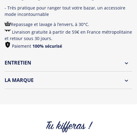
- Très pratique pour ranger tout votre bazar, un accessoire
mode incontournable
Repassage et lavage à l’envers, à 30°C.
Livraison gratuite à partir de 59€ en France métropolitaine
et retour sous 30 jours.
Paiement
100% sécurisé
ENTRETIEN
Lavage à l'envers et à 30°C
LA MARQUE
Repassage à l'envers
Découvrez la nouvelle marque Tropical Graffic by Tshirt
Pliage avec amour
Corner.
Des t-shirts, débardeurs fun et coloré pour homme et
femme parfait pour l'été !
Tu kifferas !
Tous les produits de la marque