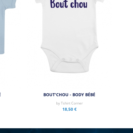
É
BOUT'CHOU - BODY BÉBÉ
by
Tshirt Corner
18,50 €