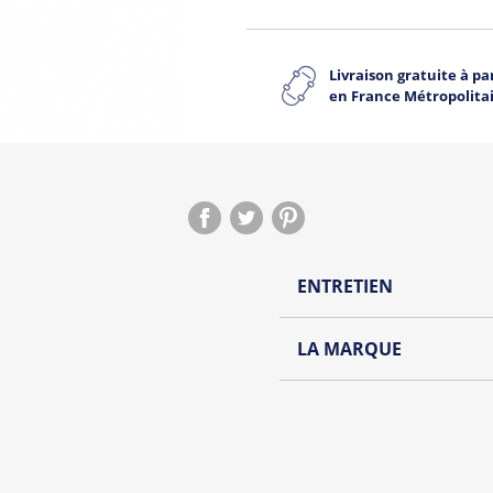
Livraison gratuite à par
en France Métropolita
ENTRETIEN
Lavage à l'envers et à
LA MARQUE
Repassage à l'envers
Découvrez la collection de
Pliage avec amour
Du choix et des idées, pour
Homme ou pour Femme, nou
et accessoires cool et orig