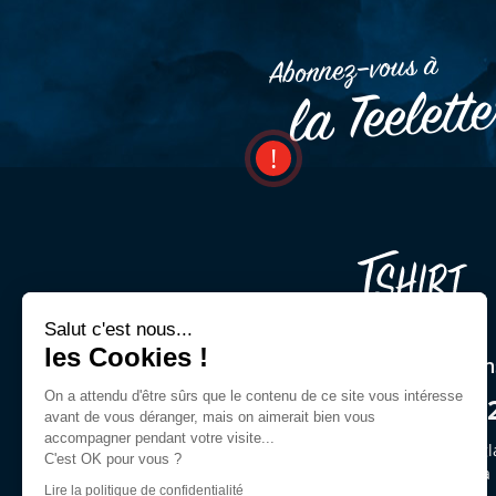
Abonnez–vous à
la Teelett
Salut c'est nous...
les Cookies !
Une question ? Un cons
On a attendu d'être sûrs que le contenu de ce site vous intéresse
03 44 54 00 9
avant de vous déranger, mais on aimerait bien vous
accompagner pendant votre visite...
Demandez Jeffrey ou des gl
C'est OK pour vous ?
du lun. au ven. de 9h30 à
Lire la politique de confidentialité