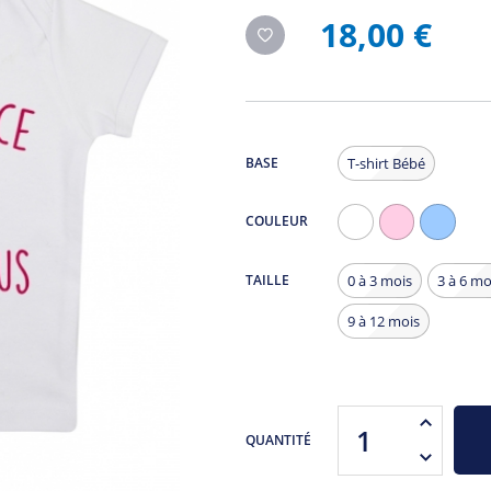
18,00 €
BASE
T-shirt Bébé
COULEUR
Blanc
Rose
Bleu
Pâle
Clair
TAILLE
0 à 3 mois
3 à 6 mo
9 à 12 mois
QUANTITÉ