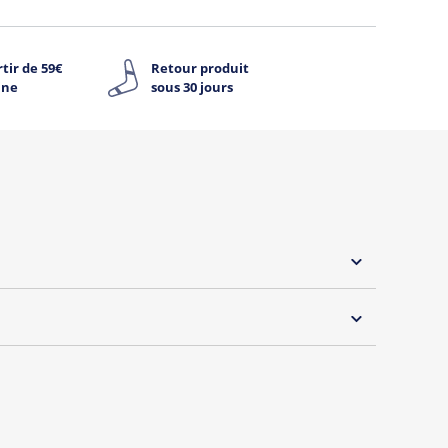
tir de 59€
Retour produit
ine
sous 30 jours
 30°C
s essentiels de Tshirt Corner.
 pouvoir changer tous les jours à petit prix. Pour
s vous proposons une sélection de T-shirts, sweats
inaux.