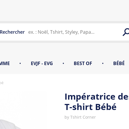
Rechercher
MME
•
EVJF - EVG
•
BEST OF
•
BÉBÉ
bé
Impératrice de
T-shirt Bébé
by
Tshirt Corner