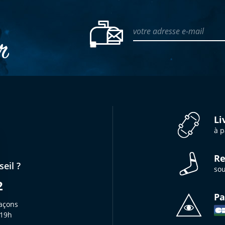
votre adresse e-mail
er
Li
à p
Re
eil ?
sou
2
Pa
açons
 19h