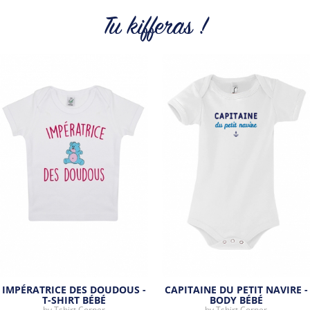
proposons une sélection de T-shirts, sweats et accessoires
cool et originaux.
Tu kifferas !
Tous les produits de la marque
IMPÉRATRICE DES DOUDOUS -
CAPITAINE DU PETIT NAVIRE -
T-SHIRT BÉBÉ
BODY BÉBÉ
by
Tshirt Corner
by
Tshirt Corner