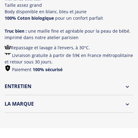
Taille assez grand
Body disponible en blanc, bleu et jaune
100% Coton biologique
pour un confort parfait
Truc bien :
une maille fine et agréable pour la peau de bébé.
imprimé dans notre atelier parisien
Repassage et lavage à l’envers, à 30°C.
Livraison gratuite à partir de 59€ en France métropolitaine
et retour sous 30 jours.
Paiement
100% sécurisé
ENTRETIEN
Lavage à l'envers et à 30°C
LA MARQUE
Repassage à l'envers
Découvrez la collection des essentiels de Tshirt Corner.
Pliage avec amour
Du choix et des idées, pour pouvoir changer tous les jours à
petit prix. Pour Homme ou pour Femme, nous vous