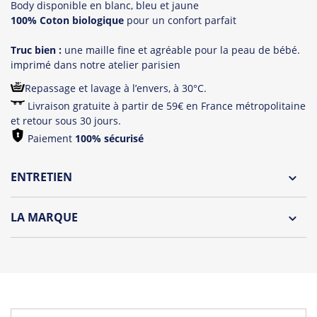
Body disponible en blanc, bleu et jaune
100% Coton biologique
pour un confort parfait
Truc bien :
une maille fine et agréable pour la peau de bébé.
imprimé dans notre atelier parisien
Repassage et lavage à l’envers, à 30°C.
Livraison gratuite à partir de 59€ en France métropolitaine
et retour sous 30 jours.
Paiement
100% sécurisé
ENTRETIEN
Lavage à l'envers et à 30°C
LA MARQUE
Repassage à l'envers
Découvrez la collection des essentiels de Tshirt Corner.
Pliage avec amour
Du choix et des idées, pour pouvoir changer tous les jours à
petit prix. Pour Homme ou pour Femme, nous vous
proposons une sélection de T-shirts, sweats et accessoires
cool et originaux.