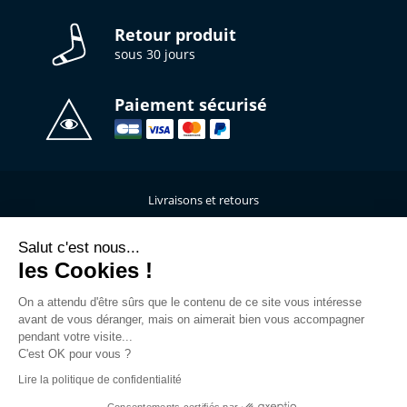
Retour produit
sous 30 jours
Paiement sécurisé
Livraisons et retours
Qui sommes-nous ?
Nous contacter
Salut c'est nous...
les Cookies !
Mentions légales
Données personnelles
On a attendu d'être sûrs que le contenu de ce site vous intéresse
C.G.V
avant de vous déranger, mais on aimerait bien vous accompagner
L’atelier de personnalisation
pendant votre visite...
C'est OK pour vous ?
Rejoins la Team
Lire la politique de confidentialité
Guide des tailles
FAQ
Consentements certifiés par