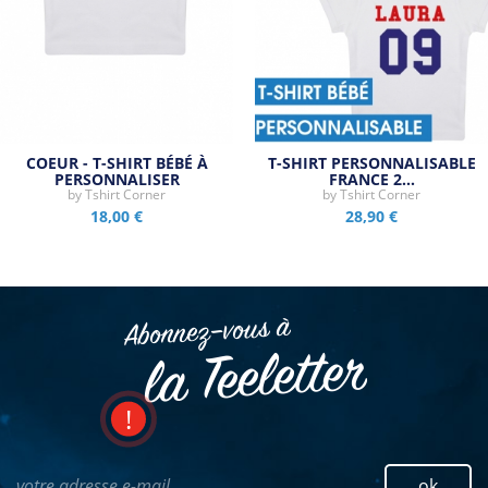
COEUR - T-SHIRT BÉBÉ À
T-SHIRT PERSONNALISABLE
PERSONNALISER
FRANCE 2…
by
Tshirt Corner
by
Tshirt Corner
18,00 €
28,90 €
Abonnez–vous à
la Teeletter
votre adresse e-mail
ok