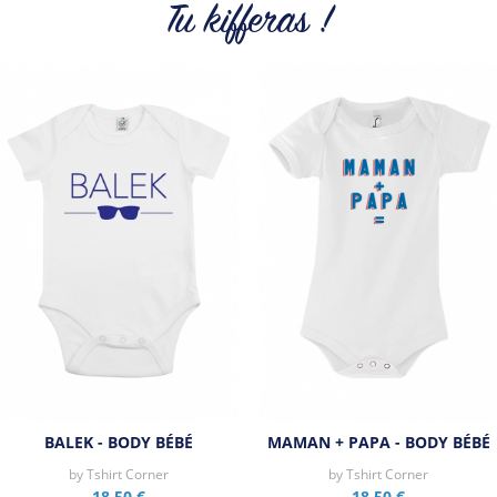
cool et originaux.
Tu kifferas !
Tous les produits de la marque
BALEK - BODY BÉBÉ
MAMAN + PAPA - BODY BÉBÉ
by
Tshirt Corner
by
Tshirt Corner
18,50 €
18,50 €