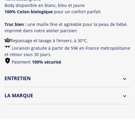
Body disponible en blanc, bleu et jaune
100% Coton biologique
pour un confort parfait
Truc bien :
une maille fine et agréable pour la peau de bébé.
imprimé dans notre atelier parisien
Repassage et lavage à l’envers, à 30°C.
Livraison gratuite à partir de 59€ en France métropolitaine
et retour sous 30 jours.
Paiement
100% sécurisé
ENTRETIEN
Lavage à l'envers et à 30°C
LA MARQUE
Repassage à l'envers
Découvrez la collection des essentiels de Tshirt Corner.
Pliage avec amour
Du choix et des idées, pour pouvoir changer tous les jours à
petit prix. Pour Homme ou pour Femme, nous vous
proposons une sélection de T-shirts, sweats et accessoires