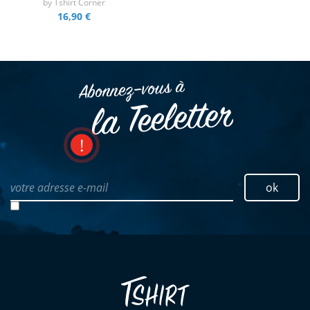
by
Tshirt Corner
16,90 €
Abonnez–vous à
la Teeletter
votre adresse e-mail
ok