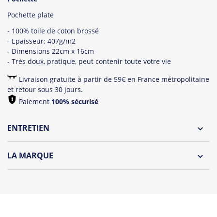
Pochette plate
- 100% toile de coton brossé
- Epaisseur: 407g/m2
- Dimensions 22cm x 16cm
- Très doux, pratique, peut contenir toute votre vie
Livraison gratuite à partir de 59€ en France métropolitaine
et retour sous 30 jours.
Paiement
100% sécurisé
ENTRETIEN
Lavage à l'envers et à 30°C
LA MARQUE
Repassage à l'envers
Découvrez la collection des essentiels de Tshirt Corner.
Pliage avec amour
Du choix et des idées, pour pouvoir changer tous les jours à
petit prix. Pour Homme ou pour Femme, nous vous
proposons une sélection de T-shirts, sweats et accessoires