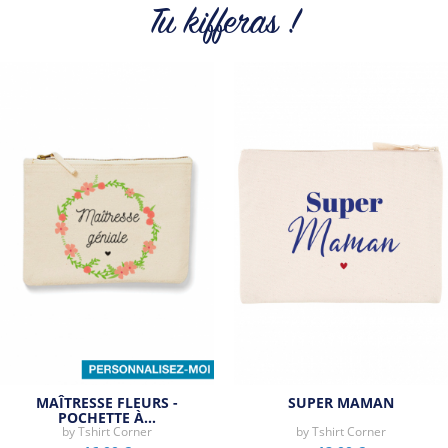
cool et originaux.
Tu kifferas !
Tous les produits de la marque
MAÎTRESSE FLEURS -
SUPER MAMAN
POCHETTE À…
by
Tshirt Corner
by
Tshirt Corner