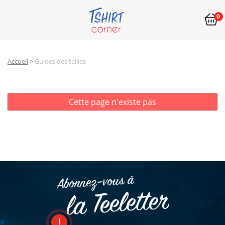
0
Accueil
>
Guides des tailles
Cette page n'existe pas
Abonnez–vous à
la Teeletter