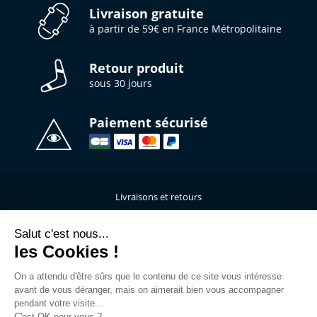
Livraison gratuite
à partir de 59€ en France Métropolitaine
Retour produit
sous 30 jours
Paiement sécurisé
Livraisons et retours
Qui sommes-nous ?
Nous contacter
Salut c'est nous...
les Cookies !
Mentions légales
Données personnelles
On a attendu d'être sûrs que le contenu de ce site vous intéresse
C.G.V
avant de vous déranger, mais on aimerait bien vous accompagner
L’atelier de personnalisation
pendant votre visite...
C'est OK pour vous ?