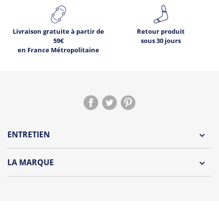
Livraison gratuite à partir de
Retour produit
59€
sous 30 jours
en France Métropolitaine
ENTRETIEN
LA MARQUE
Découvrez la nouvelle marque "Oh Oui" by Tshirt Corner !
Une collection de t-shirts et débardeurs originaux
spécialement dédiée aux futures mariés et à leurs wonder
témoins !