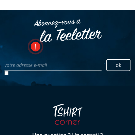
Abonnez–vous à
la Teeletter
votre adresse e-mail
ok