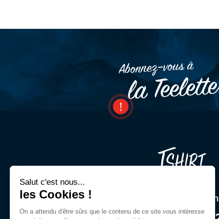
Abonnez–vous à
la Teelett
Salut c'est nous...
les Cookies !
Une question ? Un cons
On a attendu d'être sûrs que le contenu de ce site vous intéresse
03 44 54 00 9