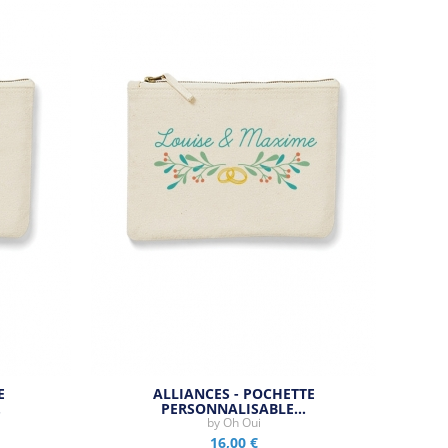
E
ALLIANCES - POCHETTE
…
PERSONNALISABLE…
by
Oh Oui
16,00 €