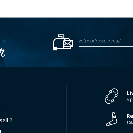
votre adresse e-mail
er
Li
à p
Re
eil ?
sou
2