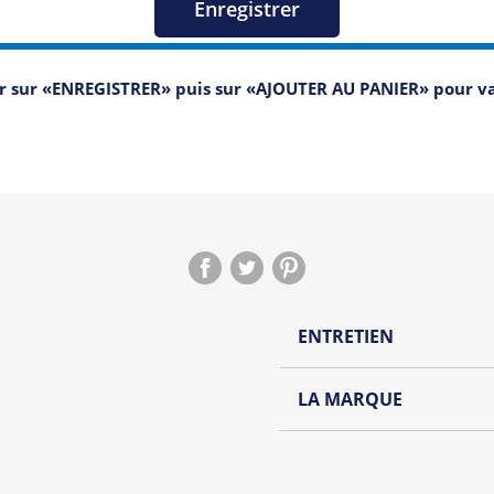
Enregistrer
er sur «ENREGISTRER» puis sur «AJOUTER AU PANIER» pour 
ENTRETIEN
Lavage à l'envers et à
LA MARQUE
Repassage à l'envers
Découvrez la nouvelle ma
Pliage avec amour
Une collection de t-shirt