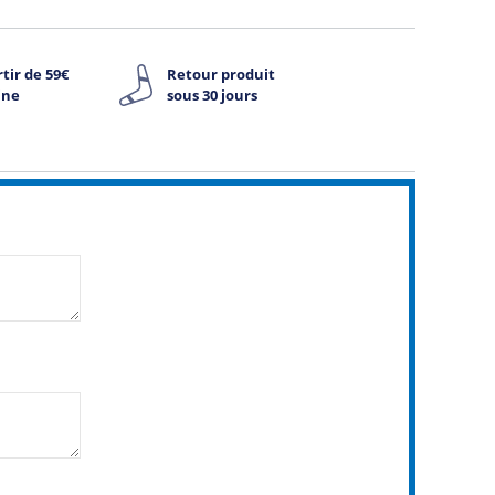
tir de 59€
Retour produit
ine
sous 30 jours