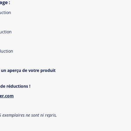
age :
futures mariés et à leurs 
uction
Tous les produit
uction
duction
 un aper
ç
u de votre produit
de réductions !
ner.com
exemplaires ne sont ni repris,