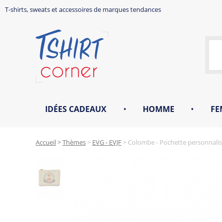
T-shirts, sweats et accessoires de marques tendances
IDÉES CADEAUX
•
HOMME
•
FE
Accueil
>
Thèmes
>
EVG - EVJF
>
Colombe - Pochette personnalis