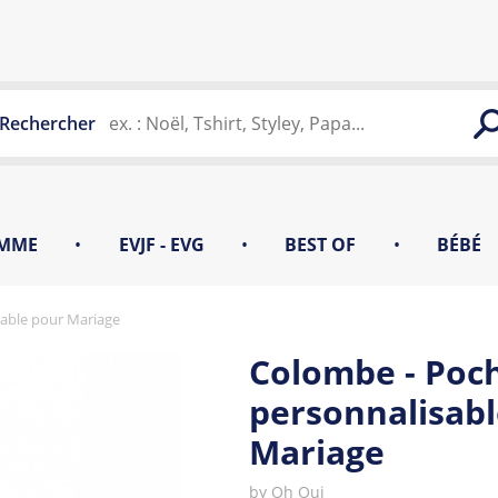
Rechercher
MME
•
EVJF - EVG
•
BEST OF
•
BÉBÉ
able pour Mariage
Colombe - Poc
personnalisabl
Mariage
by
Oh Oui