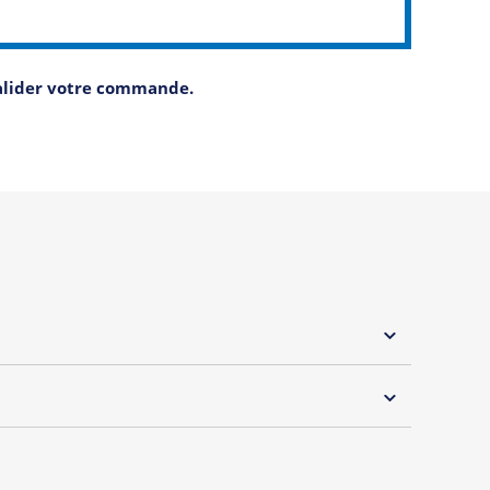
valider votre commande.
 30°C
rque "Oh Oui" by Tshirt Corner !
s et débardeurs originaux spécialement dédiée aux