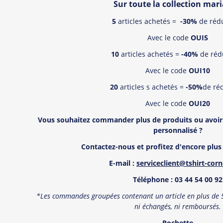
Sur toute la collection mari
5
articles achetés =
-30%
de réd
Avec le code
OUI5
10
articles achetés =
-40%
de réd
Avec le code
OUI10
20
articles s achetés =
-50%
de ré
Avec le code
OUI20
Vous souhaitez commander plus de produits ou avoir
personnalisé
?
Contactez-nous et profitez d'encore plus 
E-mail :
serviceclient@tshirt-cor
T
é
l
éphone : 03 44 54 00 92
*Les commandes groupées contenant un article en plus de 5 
ni échangés, ni remboursé
s.
Pochette