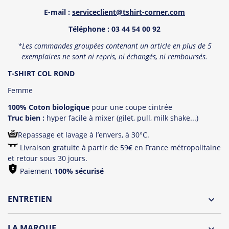
E-mail :
serviceclient@tshirt-corner.com
T
é
l
éphone : 03 44 54 00 92
*Les commandes groupées contenant un article en plus de 5
exemplaires ne sont ni repris, ni échangés, ni remboursé
s.
T-SHIRT COL ROND
Femme
100% Coton biologique
pour une coupe cintrée
Truc bien :
hyper facile à mixer (gilet, pull, milk shake...)
Repassage et lavage à l’envers, à 30°C.
Livraison gratuite à partir de 59€ en France métropolitaine
et retour sous 30 jours.
Paiement
100% sécurisé
ENTRETIEN
Lavage à l'envers et à 30°C
LA MARQUE