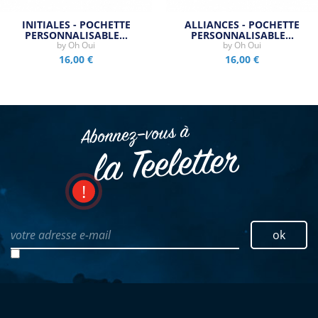
INITIALES - POCHETTE
ALLIANCES - POCHETTE
PERSONNALISABLE…
PERSONNALISABLE…
by
Oh Oui
by
Oh Oui
16,00 €
16,00 €
Abonnez–vous à
la Teeletter
votre adresse e-mail
ok