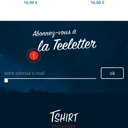
16,90 €
16,00 €
Abonnez–vous à
la Teeletter
votre adresse e-mail
ok