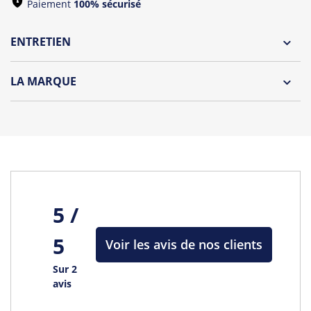
Paiement
100% sécurisé
ENTRETIEN
Lavage à l'envers et à 30°C
LA MARQUE
Repassage à l'envers
Découvrez la nouvelle marque "Oh Oui" by Tshirt Corner !
Pliage avec amour
Une collection de t-shirts et débardeurs originaux
spécialement dédiée aux futures mariés et à leurs wonder
témoins !
Tous les produits de la marque
5 /
5
Voir les avis de nos clients
Sur 2
avis