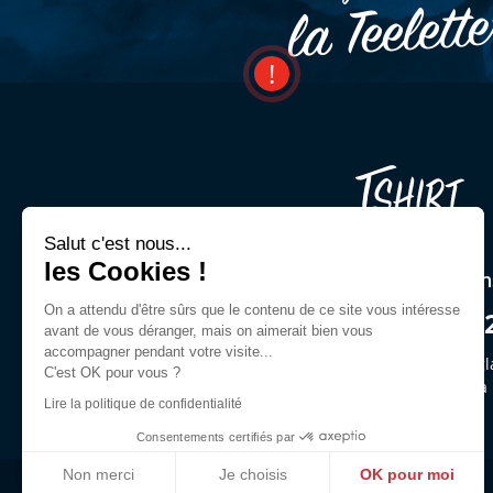
la Teelett
Salut c'est nous...
les Cookies !
Une question ? Un cons
On a attendu d'être sûrs que le contenu de ce site vous intéresse
03 44 54 00 9
avant de vous déranger, mais on aimerait bien vous
accompagner pendant votre visite...
Demandez Jeffrey ou des gl
C'est OK pour vous ?
du lun. au ven. de 9h30 à
Lire la politique de confidentialité
Consentements certifiés par
Non merci
Je choisis
OK pour moi