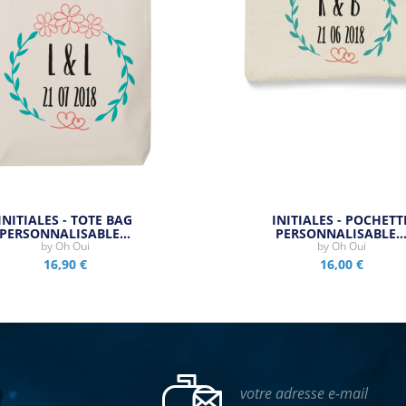
INITIALES - TOTE BAG
INITIALES - POCHETT
PERSONNALISABLE…
PERSONNALISABLE
by
Oh Oui
by
Oh Oui
16,90 €
16,00 €
votre adresse e-mail