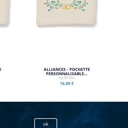
E
ALLIANCES - POCHETTE
…
PERSONNALISABLE…
by
Oh Oui
16,00 €
ok