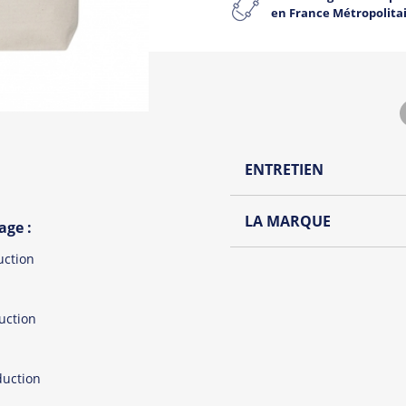
en France Métropolita
ENTRETIEN
Lavage à l'envers et à
LA MARQUE
age :
Repassage à l'envers
Découvrez la nouvelle ma
uction
Pliage avec amour
Une collection de t-shirt
futures mariés et à leurs 
uction
Tous les produit
duction