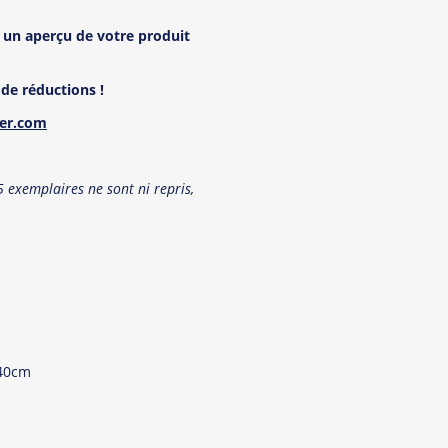
 un aper
ç
u de votre produit
de réductions !
ner.com
exemplaires ne sont ni repris,
 40cm