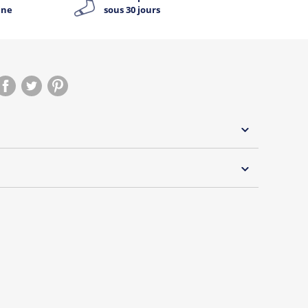
ine
sous 30 jours
 30°C
rque "Oh Oui" by Tshirt Corner !
s et débardeurs originaux spécialement dédiée aux
wonder témoins !
s de la marque