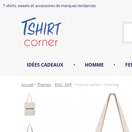
T-shirts, sweats et accessoires de marques tendances
IDÉES CADEAUX
•
HOMME
•
FE
Accueil
>
Thèmes
>
EVG - EVJF
>
Future mariée - Tote bag