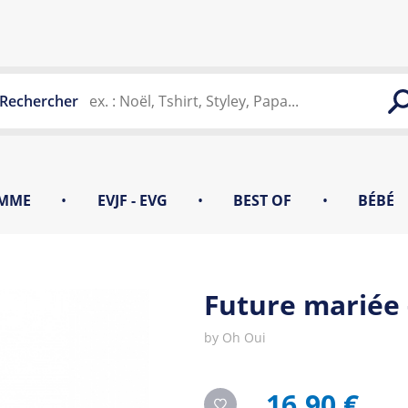
Rechercher
MME
•
EVJF - EVG
•
BEST OF
•
BÉBÉ
Future mariée 
by
Oh Oui
16,90 €