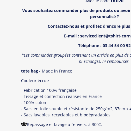
Avec le code
OUI20
Vous souhaitez commander plus de produits ou avoir
personnalisé
?
Contactez-nous et profitez d'encore plus 
E-mail :
serviceclient@tshirt-cor
T
é
l
éphone : 03 44 54 00 92
*Les commandes groupées contenant un article en plus de 5 
ni échangés, ni remboursé
s.
tote bag
- Made in France
Couleur écrue
- Fabrication 100% française
- Tissage et confection réalisés en France
- 100% coton
- Sacs en toile souple et résistante de 250g/m2, 37cm x
- Sacs lavables, recyclables et biodégradables
Repassage et lavage à l’envers, à 30°C.