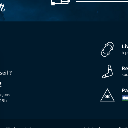
er
Li
à p
Re
eil ?
sou
2
Pa
açons
 19h