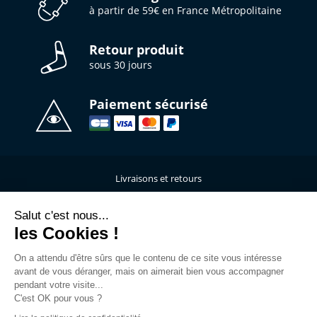
à partir de 59€ en France Métropolitaine
Retour produit
sous 30 jours
Paiement sécurisé
Livraisons et retours
Qui sommes-nous ?
Nous contacter
Salut c'est nous...
les Cookies !
Mentions légales
Données personnelles
On a attendu d'être sûrs que le contenu de ce site vous intéresse
C.G.V
avant de vous déranger, mais on aimerait bien vous accompagner
L’atelier de personnalisation
pendant votre visite...
C'est OK pour vous ?
Rejoins la Team