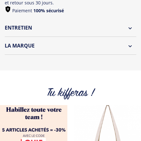
et retour sous 30 jours.
Paiement
100% sécurisé
ENTRETIEN
Lavage à l'envers et à 30°C
LA MARQUE
Repassage à l'envers
Découvrez la nouvelle marque "Oh Oui" by Tshirt Corner !
Pliage avec amour
Une collection de t-shirts et débardeurs originaux
spécialement dédiée aux futures mariés et à leurs wonder
témoins !
Tu kifferas !
Tous les produits de la marque