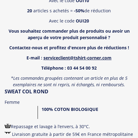
Avec le code
OUI10
20
articles s achetés =
-50%
de réduction
Avec le code
OUI20
Vous souhaitez commander plus de produits ou avoir un
aper
ç
u de votre produit personnalisé
?
Contactez-nous et profitez d'encore plus de réductions !
E-mail :
serviceclient@tshirt-corner.com
T
é
l
éphone : 03 44 54 00 92
*Les commandes groupées contenant un article en plus de 5
exemplaires ne sont ni repris, ni échangés, ni remboursé
s.
SWEAT
COL ROND
Femme
100% COTON BIOLOGIQUE
Repassage et lavage à l’envers, à 30°C.
Livraison gratuite à partir de 59€ en France métropolitaine