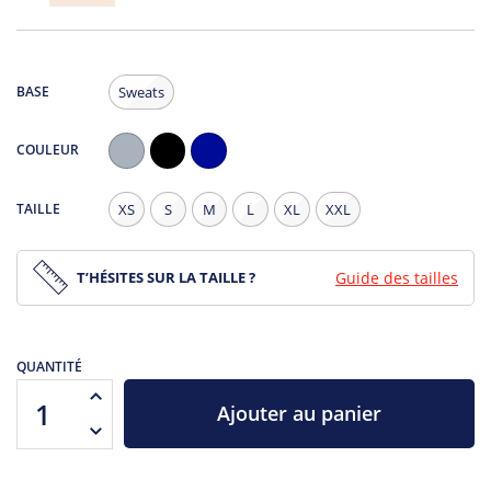
BASE
Sweats
COULEUR
Gris
Noir
Navy
Chiné
TAILLE
XS
S
M
L
XL
XXL
T’HÉSITES SUR LA TAILLE ?
Guide des tailles
QUANTITÉ
Ajouter au panier