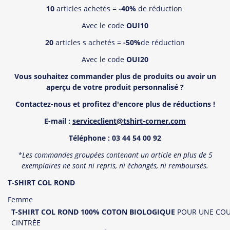
10
articles achetés =
-40%
de réduction
Avec le code
OUI10
20
articles s achetés =
-50%
de réduction
Avec le code
OUI20
Vous souhaitez commander plus de produits ou avoir un
aper
ç
u de votre produit personnalisé
?
Contactez-nous et profitez d'encore plus de réductions !
E-mail :
serviceclient@tshirt-corner.com
T
é
l
éphone : 03 44 54 00 92
*Les commandes groupées contenant un article en plus de 5
exemplaires ne sont ni repris, ni échangés, ni remboursé
s.
T-SHIRT
COL ROND
Femme
T-SHIRT COL ROND
100% COTON BIOLOGIQUE
POUR UNE CO
CINTRÉE