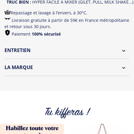
TRUC BIEN :
HYPER FACILE À MIXER (GILET, PULL, MILK SHAKE...)
Repassage et lavage à l’envers, à 30°C.
Livraison gratuite à partir de 59€ en France métropolitaine
et retour sous 30 jours.
Paiement
100% sécurisé
ENTRETIEN
Lavage à l'envers et à 30°C
LA MARQUE
Repassage à l'envers
Découvrez la nouvelle marque "Oh Oui" by Tshirt Corner !
Pliage avec amour
Une collection de t-shirts et débardeurs originaux
spécialement dédiée aux futures mariés et à leurs wonder
témoins !
Tu kifferas !
Tous les produits de la marque