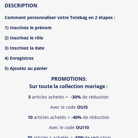
1
Déjà
sur ce produit.
DESCRIPTION
Voir les avis !
Comment personnaliser votre Totebag en 2 étapes :
1) Inscrivez le prénom
2) Inscrivez le rôle
3) Inscrivez la date
4) Enregistrez
5) Ajoutez au panier
PROMOTIONS:
Sur toute la collection mariage :
5
articles achetés =
-30%
de réduction
Avec le code
OUI5
10
articles achetés =
-40%
de réduction
Avec le code
OUI10
20
articles s achetés =
-50%
de réduction