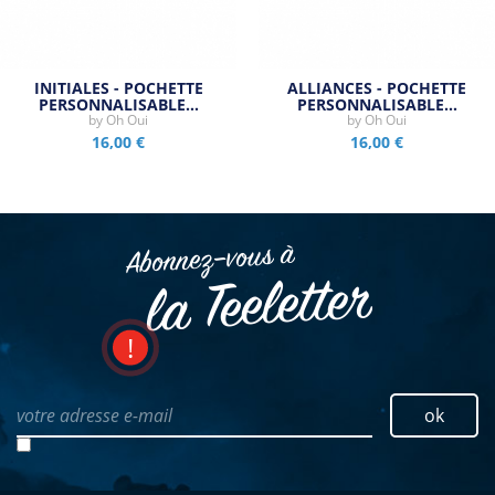
INITIALES - POCHETTE
ALLIANCES - POCHETTE
PERSONNALISABLE…
PERSONNALISABLE…
by
Oh Oui
by
Oh Oui
16,00 €
16,00 €
Abonnez–vous à
la Teeletter
votre adresse e-mail
ok