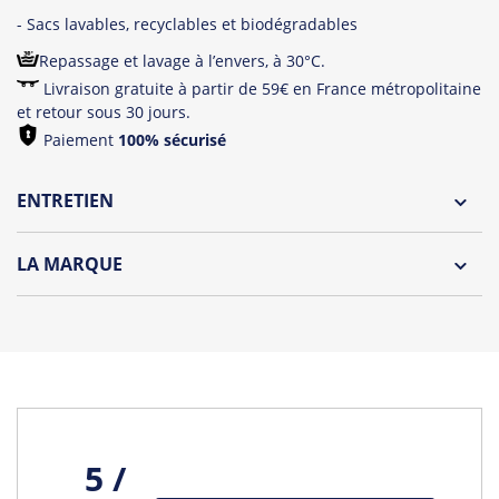
- Sacs lavables, recyclables et biodégradables
Repassage et lavage à l’envers, à 30°C.
Livraison gratuite à partir de 59€ en France métropolitaine
et retour sous 30 jours.
Paiement
100% sécurisé
ENTRETIEN
Lavage à l'envers et à 30°C
LA MARQUE
Repassage à l'envers
Découvrez la nouvelle marque "Oh Oui" by Tshirt Corner !
Pliage avec amour
Une collection de t-shirts et débardeurs originaux
spécialement dédiée aux futures mariés et à leurs wonder
témoins !
Tous les produits de la marque
5 /