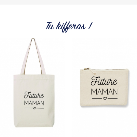
Du choix et des idées, pour pouvoir changer tous les jours à
petit prix. Pour Homme ou pour Femme, nous vous
proposons une sélection de T-shirts, sweats et accessoires
cool et originaux.
Tu kifferas !
Tous les produits de la marque