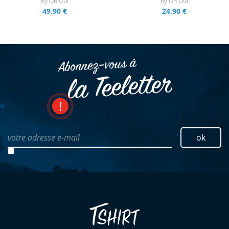
by
Oh Oui
by
Oh Oui
49,90 €
24,90 €
Abonnez–vous à
la Teeletter
votre adresse e-mail
ok