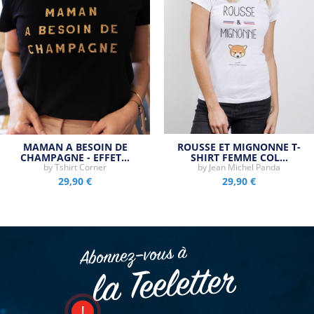
MAMAN A BESOIN DE
ROUSSE ET MIGNONNE T-
CHAMPAGNE - EFFET…
SHIRT FEMME COL…
by
Tshirt Corner
by
Jean Michel Panda
29,90 €
29,90 €
Abonnez–vous à
la Teeletter