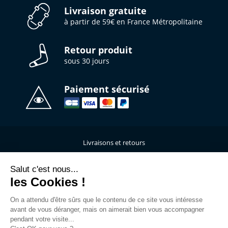
Livraison gratuite
à partir de 59€ en France Métropolitaine
Retour produit
sous 30 jours
Paiement sécurisé
Livraisons et retours
Qui sommes-nous ?
Nous contacter
Salut c'est nous...
les Cookies !
Mentions légales
Données personnelles
On a attendu d'être sûrs que le contenu de ce site vous intéresse
C.G.V
avant de vous déranger, mais on aimerait bien vous accompagner
L’atelier de personnalisation
pendant votre visite...