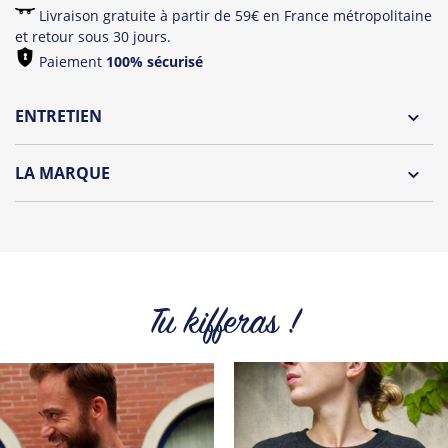
Livraison gratuite à partir de 59€ en France métropolitaine
et retour sous 30 jours.
Paiement
100% sécurisé
ENTRETIEN
Lavage à l'envers et à 30°C
LA MARQUE
Repassage à l'envers
Découvrez la collection des essentiels de Tshirt Corner.
Pliage avec amour
Du choix et des idées, pour pouvoir changer tous les jours à
petit prix. Pour Homme ou pour Femme, nous vous
proposons une sélection de T-shirts, sweats et accessoires
cool et originaux.
Tu kifferas !
Tous les produits de la marque