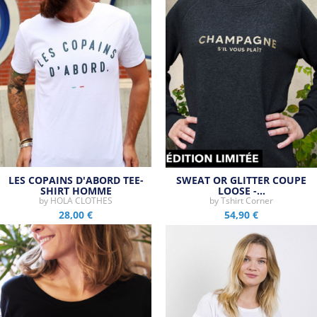
LES COPAINS D'ABORD TEE-
SWEAT OR GLITTER COUPE
SHIRT HOMME
LOOSE -…
by
HOLA CLOTHES
by
Tshirt Corner
28,00 €
54,90 €