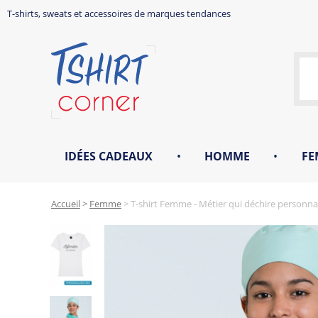
T-shirts, sweats et accessoires de marques tendances
IDÉES CADEAUX
•
HOMME
•
FE
Accueil
>
Femme
>
T-shirt Femme - Métier qui déchire personna