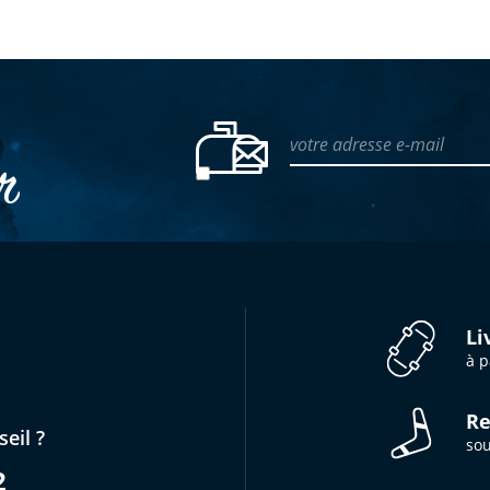
votre adresse e-mail
er
Li
à p
Re
eil ?
sou
2