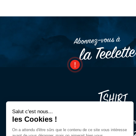
Abonnez–vous à
la Teelett
Salut c'est nous...
les Cookies !
Une question ? Un cons
On a attendu d'être sûrs que le contenu de ce site vous intéresse
03 44 54 00 9
avant de vous déranger, mais on aimerait bien vous