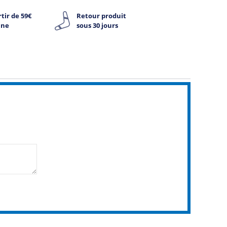
tir de 59€
Retour produit
ine
sous 30 jours