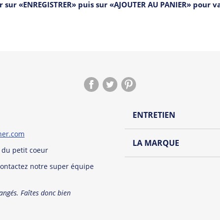
er sur «ENREGISTRER» puis sur «AJOUTER AU PANIER» pour 
ENTRETIEN
rner.com
Lavage à l'envers et à
LA MARQUE
s du petit coeur
Repassage à l'envers
Découvrez la collection de
contactez notre super équipe
Pliage avec amour
Du choix et des idées, pour
Homme ou pour Femme, nou
hangés. Faîtes donc bien
et accessoires cool et orig