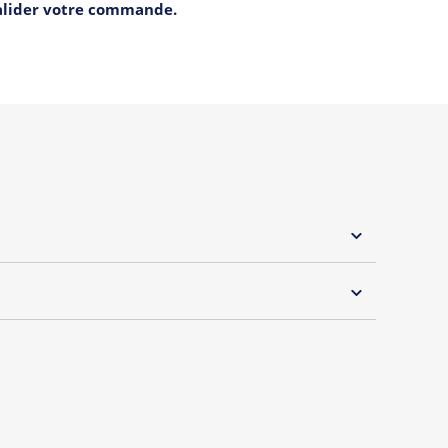
valider votre commande.
 30°C
s essentiels de Tshirt Corner.
 pouvoir changer tous les jours à petit prix. Pour
s vous proposons une sélection de T-shirts, sweats
inaux.