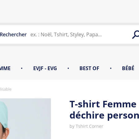
Rechercher
MME
•
EVJF - EVG
•
BEST OF
•
BÉBÉ
lisable
T-shirt Femme 
déchire person
by
Tshirt Corner