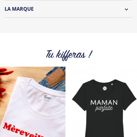
Lavage à l'envers et à 30°C
LA MARQUE
Repassage à l'envers
Découvrez la collection des essentiels de Tshirt Corner.
Pliage avec amour
Du choix et des idées, pour pouvoir changer tous les jours à
petit prix. Pour Homme ou pour Femme, nous vous
proposons une sélection de T-shirts, sweats et accessoires
cool et originaux.
Tu kifferas !
Tous les produits de la marque