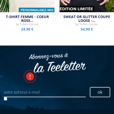
T-SHIRT FEMME - COEUR
SWEAT OR GLITTER COUPE
ROSE…
LOOSE -…
by
Tshirt Corner
by
Tshirt Corner
24,90 €
54,90 €
Abonnez–vous à
la Teeletter
votre adresse e-mail
ok