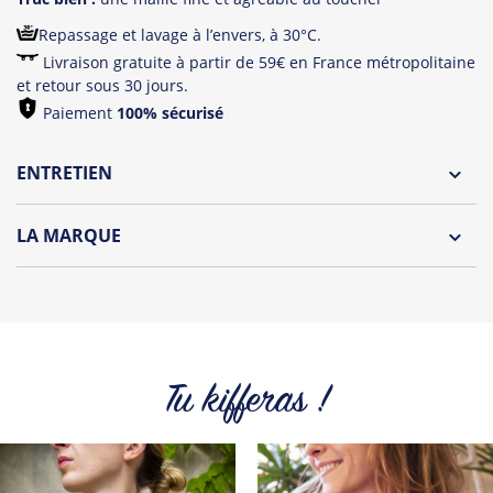
Repassage et lavage à l’envers, à 30°C.
Livraison gratuite à partir de 59€ en France métropolitaine
et retour sous 30 jours.
Paiement
100% sécurisé
ENTRETIEN
Lavage à l'envers et à 30°C
LA MARQUE
Repassage à l'envers
Découvrez la collection des essentiels de Tshirt Corner.
Pliage avec amour
Du choix et des idées, pour pouvoir changer tous les jours à
petit prix. Pour Homme ou pour Femme, nous vous
proposons une sélection de T-shirts, sweats et accessoires
cool et originaux.
Tu kifferas !
Tous les produits de la marque