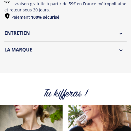
Livraison gratuite à partir de 59€ en France métropolitaine
et retour sous 30 jours.
Paiement
100% sécurisé
ENTRETIEN
Lavage à l'envers et à 30°C
LA MARQUE
Repassage à l'envers
Découvrez la collection des essentiels de Tshirt Corner.
Pliage avec amour
Du choix et des idées, pour pouvoir changer tous les jours à
petit prix. Pour Homme ou pour Femme, nous vous
proposons une sélection de T-shirts, sweats et accessoires
cool et originaux.
Tu kifferas !
Tous les produits de la marque