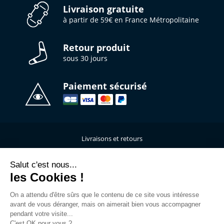
Livraison gratuite
à partir de 59€ en France Métropolitaine
Retour produit
sous 30 jours
Paiement sécurisé
Livraisons et retours
Qui sommes-nous ?
Nous contacter
Salut c'est nous...
les Cookies !
Mentions légales
Données personnelles
On a attendu d'être sûrs que le contenu de ce site vous intéresse
C.G.V
avant de vous déranger, mais on aimerait bien vous accompagner
L’atelier de personnalisation
pendant votre visite...
C'est OK pour vous ?