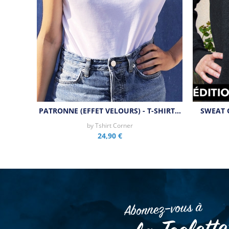
PATRONNE (EFFET VELOURS) - T-SHIRT…
SWEAT 
by
Tshirt Corner
24,90 €
Abonnez–vous à