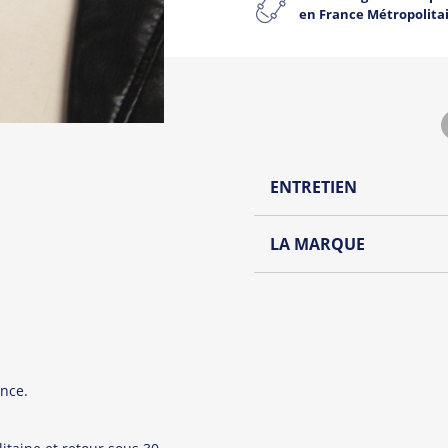
en France Métropolita
ENTRETIEN
Lavage à l'envers et à
LA MARQUE
Repassage à l'envers
Découvrez la collection de
Pliage avec amour
Du choix et des idées, pour
Homme ou pour Femme, nou
et accessoires cool et orig
nce.
Tous les produit