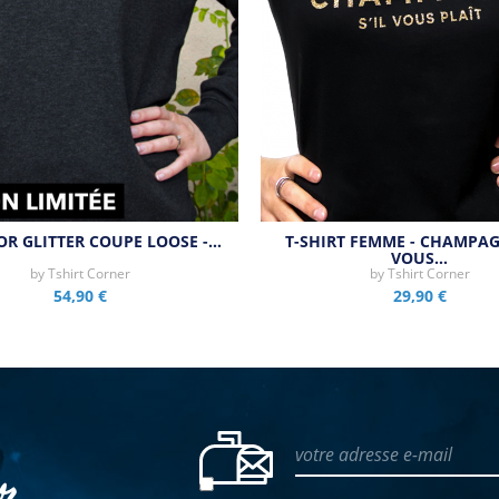
OR GLITTER COUPE LOOSE -…
T-SHIRT FEMME - CHAMPAG
VOUS…
by
Tshirt Corner
by
Tshirt Corner
54,90 €
29,90 €
votre adresse e-mail