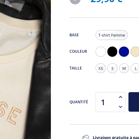
BASE
T-shirt Femme
COULEUR
Blanc
Noir
Navy
Na
-
TAILLE
XS
S
M
L
lé
mo
QUANTITÉ
Livraison gratuite à par