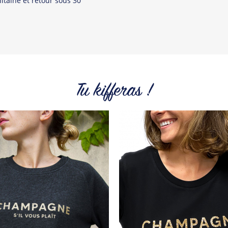
itaine et retour sous 30
Tu kifferas !