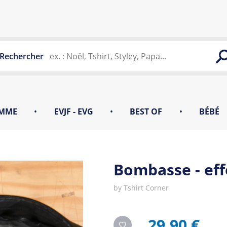
Rechercher
MME
•
EVJF - EVG
•
BEST OF
•
BÉBÉ
Bombasse - effe
by
Tshirt Corner
29,90 €