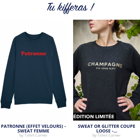
cool et originaux.
Tu kifferas !
Tous les produits de la marque
PATRONNE (EFFET VELOURS) -
SWEAT OR GLITTER COUPE
SWEAT FEMME
LOOSE -…
by
Tshirt Corner
by
Tshirt Corner