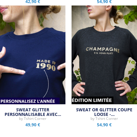
42,90 €
54,90 €
SWEAT GLITTER
SWEAT OR GLITTER COUPE
PERSONNALISABLE AVEC…
LOOSE -…
by
Tshirt Corner
by
Tshirt Corner
49,90 €
54,90 €