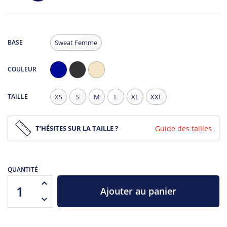
BASE
Sweat Femme
COULEUR
Navy
Noir
Natural
Chiné
-
TAILLE
XS
S
M
L
XL
XXL
légèrement
moucheté
T’HÉSITES SUR LA TAILLE ?
Guide des tailles
QUANTITÉ
Ajouter au panier