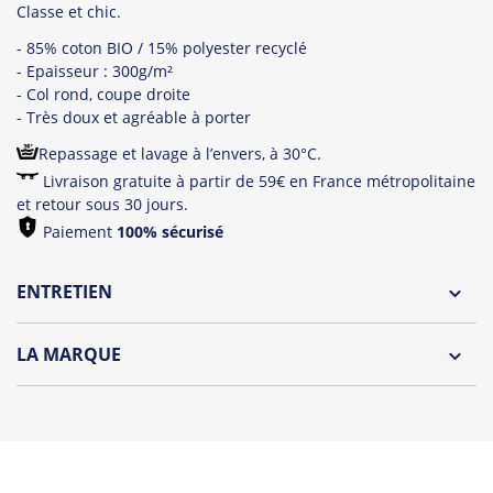
Classe et chic.
- 85% coton BIO / 15% polyester recyclé
- Epaisseur : 300g/m²
- Col rond, coupe droite
- Très doux et agréable à porter
Repassage et lavage à l’envers, à 30°C.
Livraison gratuite à partir de 59€ en France métropolitaine
et retour sous 30 jours.
Paiement
100% sécurisé
ENTRETIEN
Lavage à l'envers et à 30°C
LA MARQUE
Repassage à l'envers
Découvrez la collection des essentiels de Tshirt Corner.
Pliage avec amour
Du choix et des idées, pour pouvoir changer tous les jours à
petit prix. Pour Homme ou pour Femme, nous vous
proposons une sélection de T-shirts, sweats et accessoires