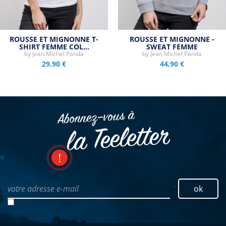
ROUSSE ET MIGNONNE T-
ROUSSE ET MIGNONNE -
SHIRT FEMME COL…
SWEAT FEMME
by
Jean Michel Panda
by
Jean Michel Panda
29,90 €
44,90 €
Abonnez–vous à
la Teeletter
votre adresse e-mail
ok