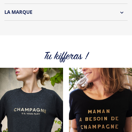
Lavage à l'envers et à 30°C
LA MARQUE
Repassage à l'envers
Découvrez la collection des essentiels de Tshirt Corner.
Pliage avec amour
Du choix et des idées, pour pouvoir changer tous les jours à
petit prix. Pour Homme ou pour Femme, nous vous
proposons une sélection de T-shirts, sweats et accessoires
cool et originaux.
Tu kifferas !
Tous les produits de la marque