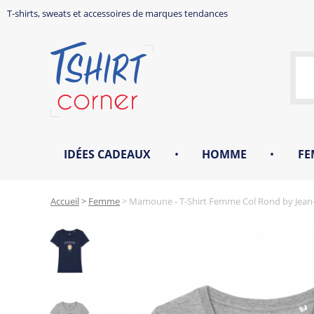
T-shirts, sweats et accessoires de marques tendances
IDÉES CADEAUX
•
HOMME
•
FE
Accueil
>
Femme
>
Mamoune - T-Shirt Femme Col Rond by Jean