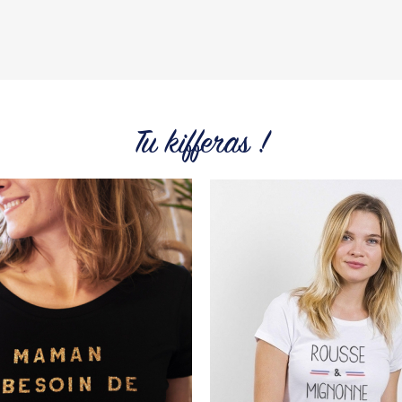
Retrouvez tout l'univers d
tops, sweats et tote Bags.
Tous les produit
Tu kifferas !