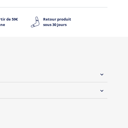
tir de 59€
Retour produit
ine
sous 30 jours
 30°C
ut l'internet est de retour!
peu farouche, il vous propose une collection décalée
 rêvé de devenir un panda ? C’est désormais (presque)