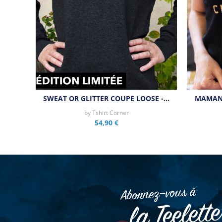
SWEAT OR GLITTER COUPE LOOSE -…
MAMAN 
by
Tshirt Corner
54,90 €
Abonnez–vous à
la Teelett