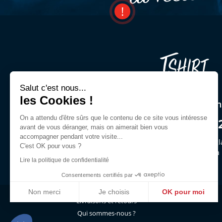
Salut c'est nous...
les Cookies !
Une question ? Un cons
On a attendu d'être sûrs que le contenu de ce site vous intéresse
03 44 54 00 9
avant de vous déranger, mais on aimerait bien vous
accompagner pendant votre visite...
Demandez Jeffrey ou des gl
C'est OK pour vous ?
du lun. au ven. de 9h30 à
Lire la politique de confidentialité
Consentements certifiés par
Non merci
Je choisis
OK pour moi
Livraisons et retours
Axeptio consent
Plateforme de Gestion du Consentement : Personnalisez vo
Qui sommes-nous ?
Notre plateforme vous permet d'adapter et de gérer vos param