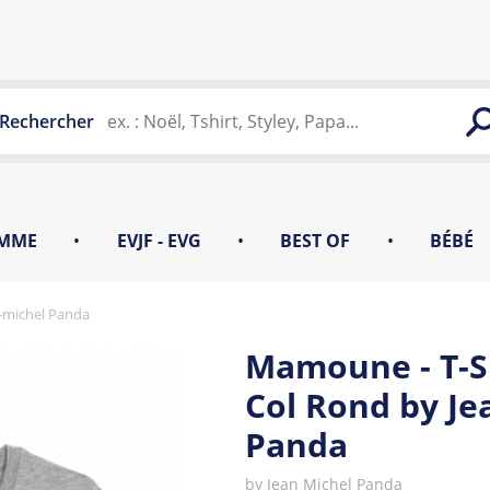
Rechercher
MME
•
EVJF - EVG
•
BEST OF
•
BÉBÉ
-michel Panda
Mamoune - T-S
Col Rond by Je
Panda
by
Jean Michel Panda