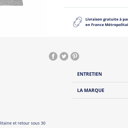
Livraison gratuite à par
en France Métropolita
ENTRETIEN
Lavage à l'envers et à
LA MARQUE
Repassage à l'envers
Le Panda le plus hype de to
Pliage avec amour
Jean Michel est un panda 
et colorée. Qui n’a jamais
possible.
itaine et retour sous 30