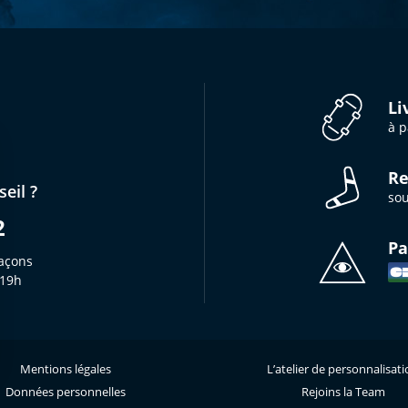
Li
à p
Re
eil ?
sou
2
Pa
açons
 19h
Mentions légales
L’atelier de personnalisat
s Options
Données personnelles
Rejoins la Team
ètres de confidentialité, en garantissant la conformité avec le