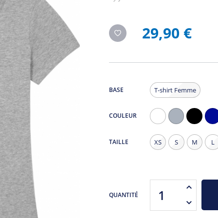
29,90 €
BASE
T-shirt Femme
COULEUR
Blanc
Gris
Noir
Na
Chiné
TAILLE
XS
S
M
L
QUANTITÉ