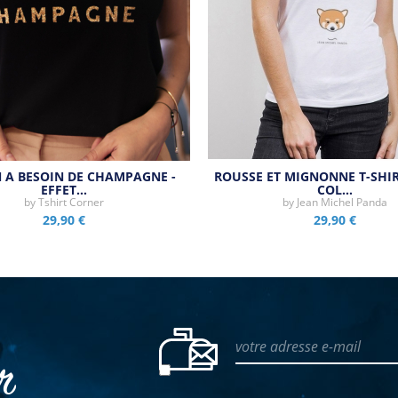
A BESOIN DE CHAMPAGNE -
ROUSSE ET MIGNONNE T-SHI
EFFET…
COL…
by
Tshirt Corner
by
Jean Michel Panda
29,90 €
29,90 €
votre adresse e-mail
er