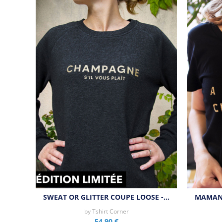
SWEAT OR GLITTER COUPE LOOSE -…
MAMAN 
by
Tshirt Corner
54,90 €