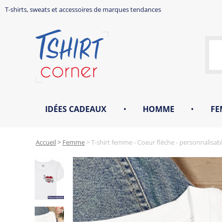
T-shirts, sweats et accessoires de marques tendances
IDÉES CADEAUX
•
HOMME
•
FE
Accueil
>
Femme
>
T-shirt femme - Coeur flèche - personnalisab