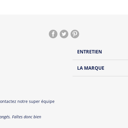
ENTRETIEN
Lavage à l'envers et à
LA MARQUE
Repassage à l'envers
Découvrez la collection de
Pliage avec amour
Du choix et des idées, pour
Homme ou pour Femme, nou
et accessoires cool et orig
contactez notre super équipe
Tous les produit
hangés. Faîtes donc bien