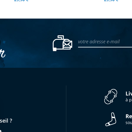
votre adresse e-mail
er
Li
à p
Re
eil ?
sou