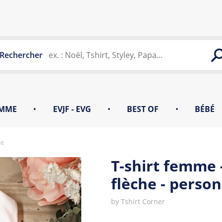
Rechercher
MME
•
EVJF - EVG
•
BEST OF
•
BÉBÉ
le
T-shirt femme 
flèche - person
by
Tshirt Corner