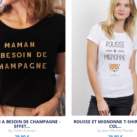
A BESOIN DE CHAMPAGNE -
ROUSSE ET MIGNONNE T-SHI
EFFET…
COL…
by
Tshirt Corner
by
Jean Michel Panda
29,90 €
29,90 €