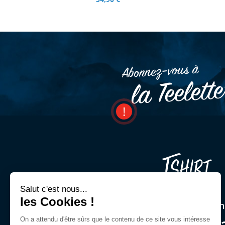
Abonnez–vous à
la Teelett
Salut c'est nous...
les Cookies !
Une question ? Un cons
On a attendu d'être sûrs que le contenu de ce site vous intéresse