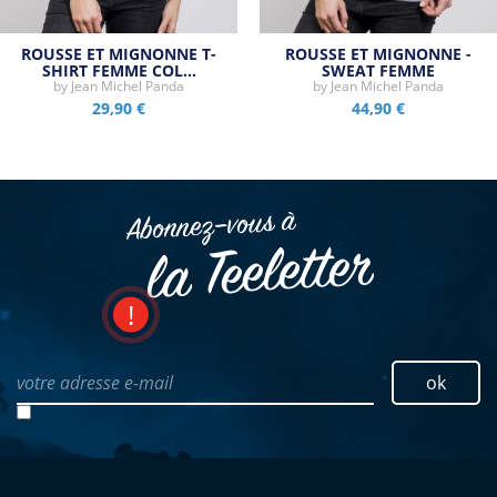
ROUSSE ET MIGNONNE T-
ROUSSE ET MIGNONNE -
SHIRT FEMME COL…
SWEAT FEMME
by
Jean Michel Panda
by
Jean Michel Panda
29,90 €
44,90 €
Abonnez–vous à
la Teeletter
votre adresse e-mail
ok