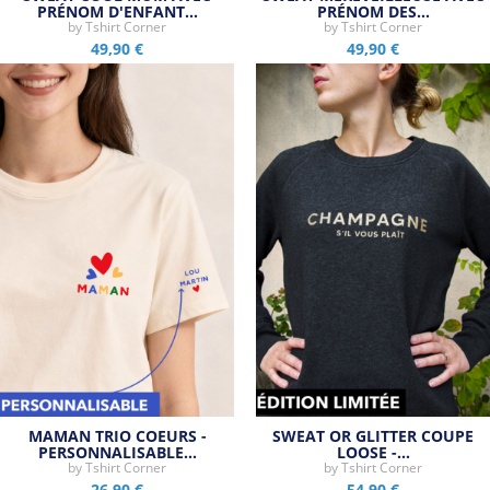
PRÉNOM D'ENFANT…
PRÉNOM DES…
by
Tshirt Corner
by
Tshirt Corner
49,90 €
49,90 €
MAMAN TRIO COEURS -
SWEAT OR GLITTER COUPE
PERSONNALISABLE…
LOOSE -…
by
Tshirt Corner
by
Tshirt Corner
26,90 €
54,90 €