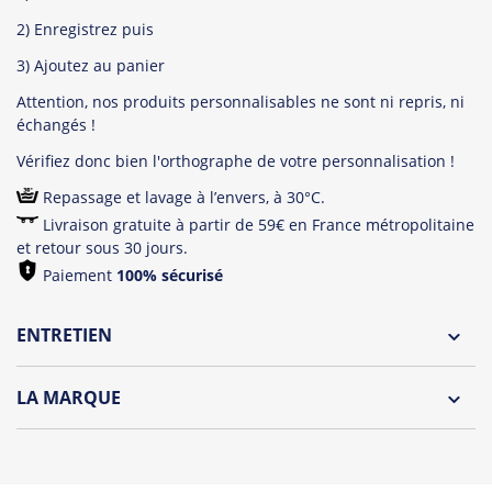
2) Enregistrez puis
3) Ajoutez au panier
Attention, nos produits personnalisables ne sont ni repris, ni
échangés !
Vérifiez donc bien l'orthographe de votre personnalisation !
Repassage et lavage à l’envers, à 30°C.
Livraison gratuite à partir de 59€ en France métropolitaine
et retour sous 30 jours.
Paiement
100% sécurisé
ENTRETIEN
Lavage à l'envers et à 30°C
LA MARQUE
Repassage à l'envers
Découvrez la collection des essentiels de Tshirt Corner.
Pliage avec amour
Du choix et des idées, pour pouvoir changer tous les jours à