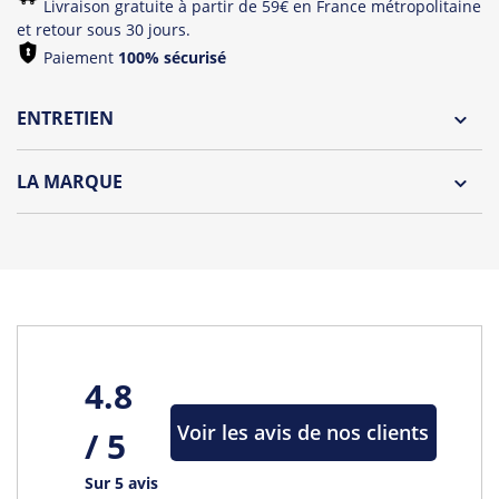
Livraison gratuite à partir de 59€ en France métropolitaine
et retour sous 30 jours.
Paiement
100% sécurisé
ENTRETIEN
Lavage à l'envers et à 30°C
LA MARQUE
Repassage à l'envers
Découvrez la collection des essentiels de Tshirt Corner.
Pliage avec amour
Du choix et des idées, pour pouvoir changer tous les jours à
petit prix. Pour Homme ou pour Femme, nous vous
proposons une sélection de T-shirts, sweats et accessoires
cool et originaux.
Tous les produits de la marque
4.8
Voir les avis de nos clients
/ 5
Sur 5 avis