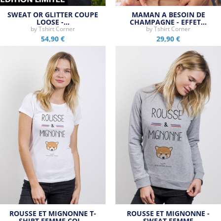
SWEAT OR GLITTER COUPE
MAMAN A BESOIN DE
LOOSE -…
CHAMPAGNE - EFFET…
by
Tshirt Corner
by
Tshirt Corner
54,90 €
29,90 €
ROUSSE ET MIGNONNE T-
ROUSSE ET MIGNONNE -
SHIRT FEMME COL…
SWEAT FEMME