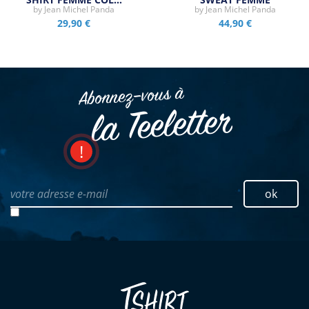
by
Jean Michel Panda
by
Jean Michel Panda
29,90 €
44,90 €
Abonnez–vous à
la Teeletter
votre adresse e-mail
ok