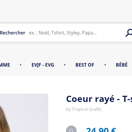
Rechercher
MME
•
EVJF - EVG
•
BEST OF
•
BÉBÉ
Coeur rayé - T
by
Tropical Graffic
24,90 €