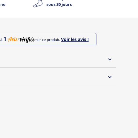
ine
sous 30 jours
1
Voir les avis !
jà
sur ce produit.
 30°C
que Tropical Graffic by Tshirt Corner.
un et coloré pour homme et femme parfait pour l'été !
s de la marque