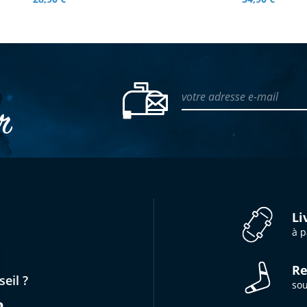
votre adresse e-mail
er
Li
à p
Re
eil ?
sou