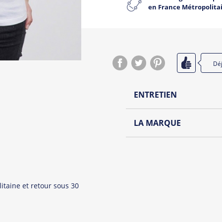
en France Métropolita
Dé
ENTRETIEN
Lavage à l'envers et à
LA MARQUE
Repassage à l'envers
Découvrez la nouvelle mar
Pliage avec amour
Des t-shirts, débardeurs f
Tous les produit
itaine et retour sous 30