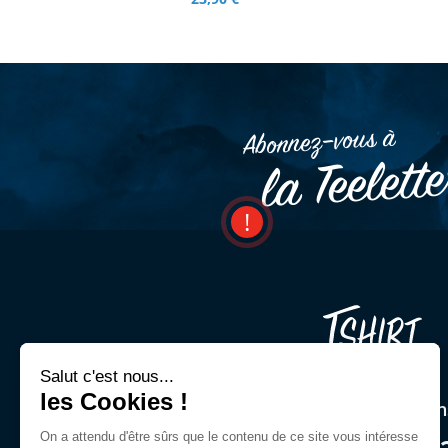
Abonnez–vous à
la Teelett
Salut c'est nous...
les Cookies !
Une question ? Un cons
On a attendu d'être sûrs que le contenu de ce site vous intéresse