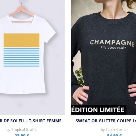
 DE SOLEIL - T-SHIRT FEMME
SWEAT OR GLITTER COUPE L
by
Tropical Graffic
by
Tshirt Corner
28,90 €
54,90 €