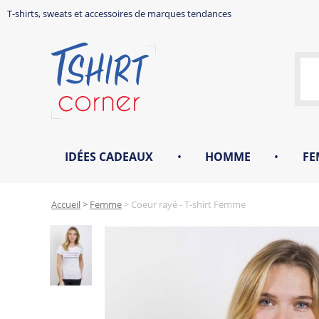
T-shirts, sweats et accessoires de marques tendances
IDÉES CADEAUX
•
HOMME
•
FE
Accueil
>
Femme
>
Coeur rayé - T-shirt Femme