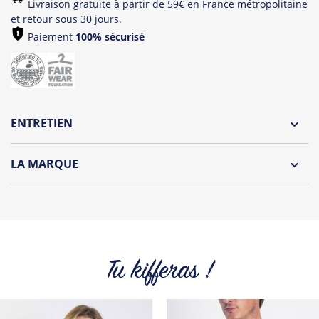
Livraison gratuite à partir de 59€ en France métropolitaine
et retour sous 30 jours.
Paiement
100% sécurisé
ENTRETIEN
Lavage à l'envers et à 30°C
LA MARQUE
Repassage à l'envers
Découvrez la nouvelle marque Tropical Graffic by Tshirt
Pliage avec amour
Corner.
Des t-shirts, débardeurs fun et coloré pour homme et
femme parfait pour l'été !
Tu kifferas !
Tous les produits de la marque