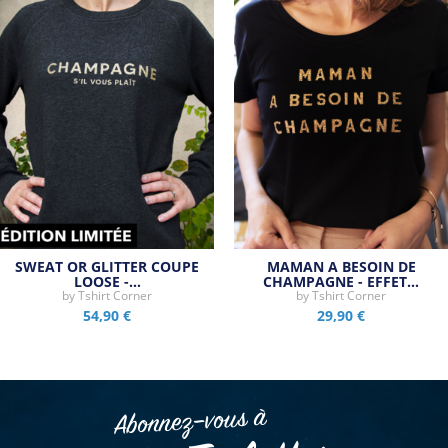
SWEAT OR GLITTER COUPE
MAMAN A BESOIN DE
LOOSE -…
CHAMPAGNE - EFFET…
by
Tshirt Corner
by
Tshirt Corner
54,90 €
29,90 €
Abonnez–vous à