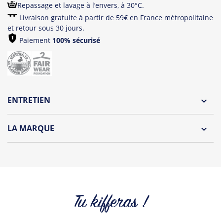
Repassage et lavage à l’envers, à 30°C.
Livraison gratuite à partir de 59€ en France métropolitaine
et retour sous 30 jours.
Paiement
100% sécurisé
ENTRETIEN
Lavage à l'envers et à 30°C
LA MARQUE
Repassage à l'envers
HOLA CLOTHES est née en mai 2016...
Pliage avec amour
Enseigne de textile & accessoires en
coton 100% BIO
,
Collections frenchies & estivales, aux messages
sympathiques et amicaux peuvent s’accorder avec
différents styles et être portées par petits et grands, à la
Tu kifferas !
plage ou en soirée, c’est vous qui choisissez !