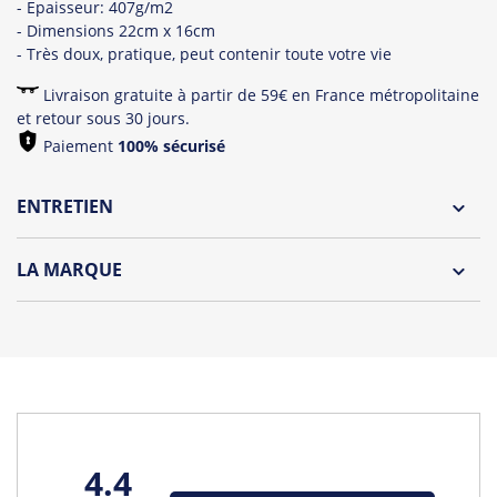
- Epaisseur: 407g/m2
- Dimensions 22cm x 16cm
- Très doux, pratique, peut contenir toute votre vie
Livraison gratuite à partir de 59€ en France métropolitaine
et retour sous 30 jours.
Paiement
100% sécurisé
ENTRETIEN
Lavage à l'envers et à 30°C
LA MARQUE
Repassage à l'envers
Découvrez la nouvelle marque "Oh Oui" by Tshirt Corner !
Pliage avec amour
Une collection de t-shirts et débardeurs originaux
spécialement dédiée aux futures mariés et à leurs wonder
témoins !
Tous les produits de la marque
4.4