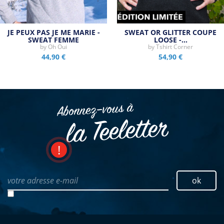
JE PEUX PAS JE ME MARIE -
SWEAT OR GLITTER COUPE
SWEAT FEMME
LOOSE -…
by
Oh Oui
by
Tshirt Corner
44,90 €
54,90 €
Abonnez–vous à
la Teeletter
votre adresse e-mail
ok