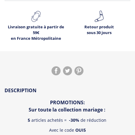
Livraison gratuite à partir de
Retour produit
59€
sous 30 jours
en France Métropolitaine
5
Déjà
sur ce produit.
DESCRIPTION
Voir les avis !
PROMOTIONS:
Sur toute la collection mariage :
5
articles achetés =
-30%
de réduction
Avec le code
OUI5