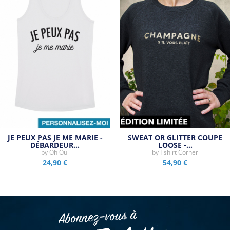
JE PEUX PAS JE ME MARIE -
SWEAT OR GLITTER COUPE
DÉBARDEUR…
LOOSE -…
by
Oh Oui
by
Tshirt Corner
24,90 €
54,90 €
Abonnez–vous à