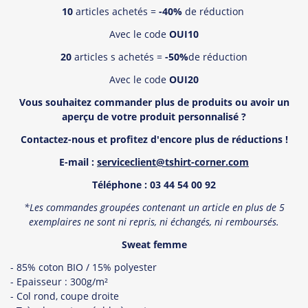
10
articles achetés =
-40%
de réduction
Avec le code
OUI10
20
articles s achetés =
-50%
de réduction
Avec le code
OUI20
Vous souhaitez commander plus de produits ou avoir un
aper
ç
u de votre produit personnalisé
?
Contactez-nous et profitez d'encore plus de réductions !
E-mail :
serviceclient@tshirt-corner.com
T
é
l
éphone : 03 44 54 00 92
*Les commandes groupées contenant un article en plus de 5
exemplaires ne sont ni repris, ni échangés, ni remboursé
s.
Sweat femme
- 85% coton BIO / 15% polyester
- Epaisseur : 300g/m²
- Col rond, coupe droite