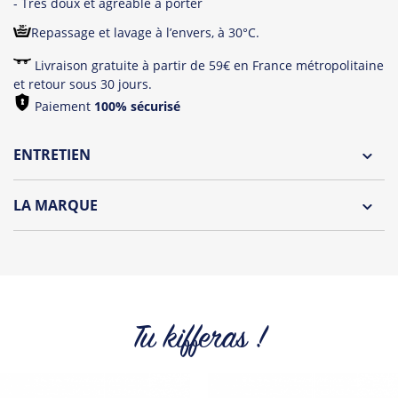
- Très doux et agréable à porter
Repassage et lavage à l’envers, à 30°C.
Livraison gratuite à partir de 59€ en France métropolitaine
et retour sous 30 jours.
Paiement
100% sécurisé
ENTRETIEN
Lavage à l'envers et à 30°C
LA MARQUE
Repassage à l'envers
Découvrez la nouvelle marque "Oh Oui" by Tshirt Corner !
Pliage avec amour
Une collection de t-shirts et débardeurs originaux
spécialement dédiée aux futures mariés et à leurs wonder
témoins !
Tu kifferas !
Tous les produits de la marque