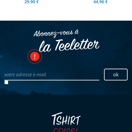
29,90 €
44,90 €
Abonnez–vous à
la Teeletter
votre adresse e-mail
ok