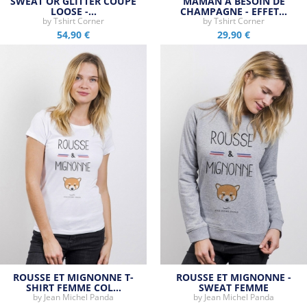
SWEAT OR GLITTER COUPE
MAMAN A BESOIN DE
LOOSE -…
CHAMPAGNE - EFFET…
by
Tshirt Corner
by
Tshirt Corner
54,90 €
29,90 €
ROUSSE ET MIGNONNE T-
ROUSSE ET MIGNONNE -
SHIRT FEMME COL…
SWEAT FEMME
by
Jean Michel Panda
by
Jean Michel Panda