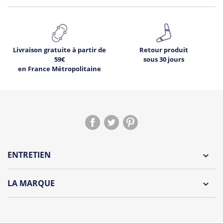
Livraison gratuite à partir de
Retour produit
59€
sous 30 jours
en France Métropolitaine
ENTRETIEN
LA MARQUE
Découvrez la collection des essentiels de Tshirt Corner.
Du choix et des idées, pour pouvoir changer tous les jours à