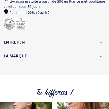
Livraison gratuite à partir de 59€ en France métropolitaine
et retour sous 30 jours.
Paiement
100% sécurisé
ENTRETIEN
Lavage à l'envers et à 30°C
LA MARQUE
Repassage à l'envers
Découvrez la nouvelle marque Tropical Graffic by Tshirt
Pliage avec amour
Corner.
Des t-shirts, débardeurs fun et coloré pour homme et
femme parfait pour l'été !
Tu kifferas !
Tous les produits de la marque