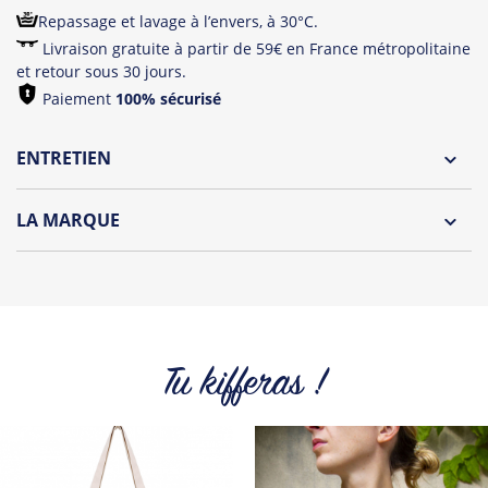
Repassage et lavage à l’envers, à 30°C.
Livraison gratuite à partir de 59€ en France métropolitaine
et retour sous 30 jours.
Paiement
100% sécurisé
ENTRETIEN
Lavage à l'envers et à 30°C
LA MARQUE
Repassage à l'envers
Le Panda le plus hype de tout l'internet est de retour!
Pliage avec amour
Jean Michel est un panda peu farouche, il vous propose
une collection décalée et colorée. Qui n’a jamais rêvé de
devenir un panda ? C’est désormais (presque) possible.
Tu kifferas !
Retrouvez tout l'univers du célèbre compte Twitter de Jean-
Michel sur t-shirts, tops, sweats et tote Bags.
Tous les produits de la marque