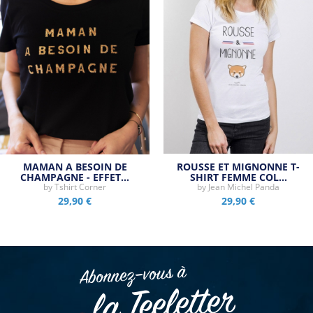
MAMAN A BESOIN DE
ROUSSE ET MIGNONNE T-
CHAMPAGNE - EFFET…
SHIRT FEMME COL…
by
Tshirt Corner
by
Jean Michel Panda
29,90 €
29,90 €
Abonnez–vous à
la Teeletter