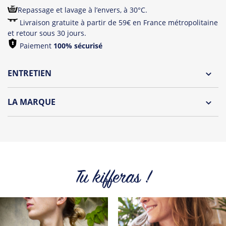
Repassage et lavage à l’envers, à 30°C.
Livraison gratuite à partir de 59€ en France métropolitaine
et retour sous 30 jours.
Paiement
100% sécurisé
ENTRETIEN
Lavage à l'envers et à 30°C
LA MARQUE
Repassage à l'envers
Le Panda le plus hype de tout l'internet est de retour!
Pliage avec amour
Jean Michel est un panda peu farouche, il vous propose
une collection décalée et colorée. Qui n’a jamais rêvé de
devenir un panda ? C’est désormais (presque) possible.
Tu kifferas !
Retrouvez tout l'univers du célèbre compte Twitter de Jean-
Michel sur t-shirts, tops, sweats et tote Bags.
Tous les produits de la marque