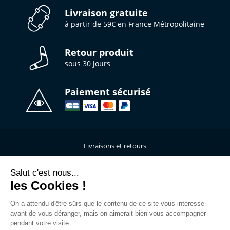
Livraison gratuite
à partir de 59€ en France Métropolitaine
Retour produit
sous 30 jours
Paiement sécurisé
Livraisons et retours
Qui sommes-nous ?
Nous contacter
Salut c'est nous...
les Cookies !
Mentions légales
Données personnelles
On a attendu d'être sûrs que le contenu de ce site vous intéresse
C.G.V
avant de vous déranger, mais on aimerait bien vous accompagner
L’atelier de personnalisation
pendant votre visite...