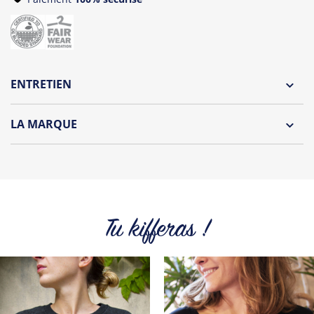
ENTRETIEN
Lavage à l'envers et à 30°C
LA MARQUE
Repassage à l'envers
Découvrez la collection des essentiels de Tshirt Corner.
Pliage avec amour
Du choix et des idées, pour pouvoir changer tous les jours à
petit prix. Pour Homme ou pour Femme, nous vous
proposons une sélection de T-shirts, sweats et accessoires
cool et originaux.
Tu kifferas !
Tous les produits de la marque