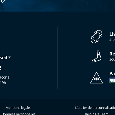
Li
à p
Re
eil ?
sou
2
Pa
açons
 19h
Mentions légales
L’atelier de personnalisat
s Options
Données personnelles
Rejoins la Team