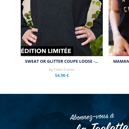
SWEAT OR GLITTER COUPE LOOSE -…
MAMAN 
by
Tshirt Corner
54,90 €
Abonnez–vous à
la Teelett