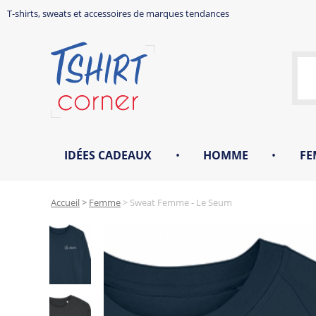
T-shirts, sweats et accessoires de marques tendances
IDÉES CADEAUX
•
HOMME
•
FE
Accueil
>
Femme
>
Sweat Femme - Le Seum