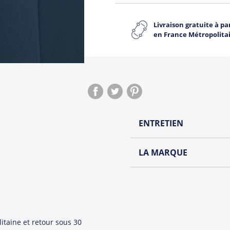
Livraison gratuite à par
en France Métropolita
ENTRETIEN
Lavage à l'envers et à
LA MARQUE
Repassage à l'envers
Découvrez la collection de
Pliage avec amour
Du choix et des idées, pour
Homme ou pour Femme, nou
et accessoires cool et orig
itaine et retour sous 30