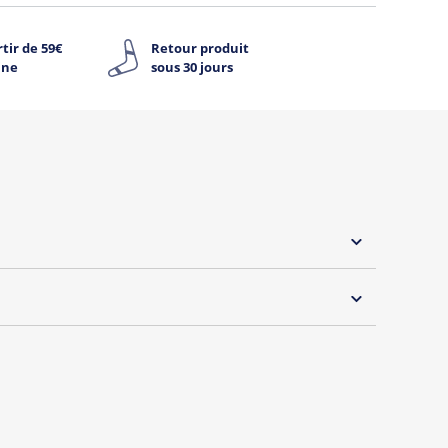
tir de 59€
Retour produit
ine
sous 30 jours
 30°C
s essentiels de Tshirt Corner.
 pouvoir changer tous les jours à petit prix. Pour
s vous proposons une sélection de T-shirts, sweats
inaux.