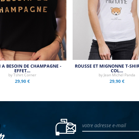
A BESOIN DE CHAMPAGNE -
ROUSSE ET MIGNONNE T-SHI
EFFET…
COL…
by
Tshirt Corner
by
Jean Michel Panda
29,90 €
29,90 €
votre adresse e-mail
er