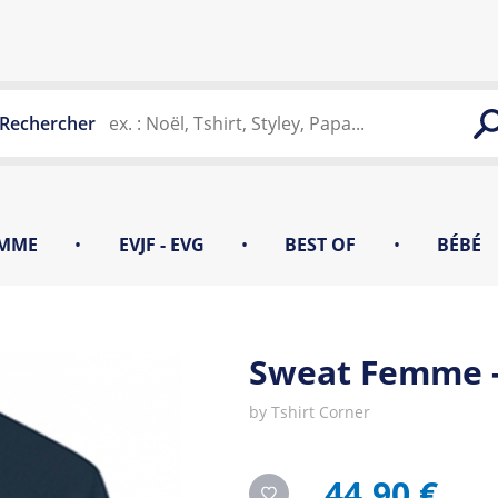
Rechercher
MME
•
EVJF - EVG
•
BEST OF
•
BÉBÉ
Sweat Femme 
by
Tshirt Corner
44,90 €