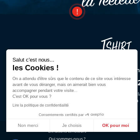
Salut c'est nous...
les Cookies !
Une question ? Un cons
On a attendu d'être sûrs que le contenu de ce site vous intéresse
03 44 54 00 9
avant de vous déranger, mais on aimerait bien vous
accompagner pendant votre visite...
Demandez Jeffrey ou des gl
C'est OK pour vous ?
du lun. au ven. de 9h30 à
Lire la politique de confidentialité
Consentements certifiés par
Non merci
Je choisis
OK pour moi
Livraisons et retours
Axeptio consent
Plateforme de Gestion du Consentement : Personnalisez vo
Qui sommes-nous ?