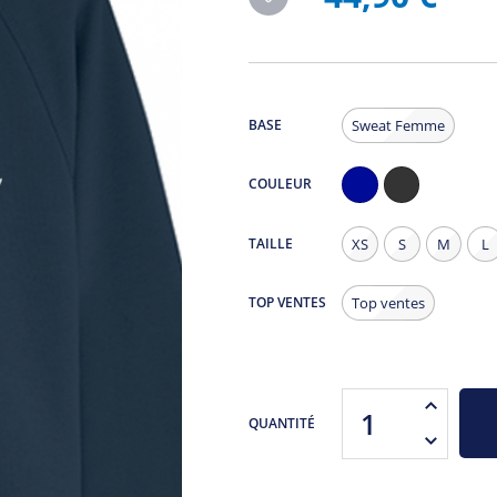
BASE
Sweat Femme
COULEUR
Navy
Noir
Chiné
TAILLE
XS
S
M
L
TOP VENTES
Top ventes
QUANTITÉ