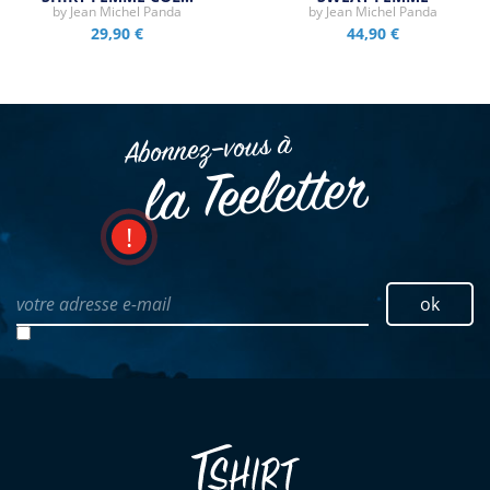
by
Jean Michel Panda
by
Jean Michel Panda
29,90 €
44,90 €
Abonnez–vous à
la Teeletter
votre adresse e-mail
ok