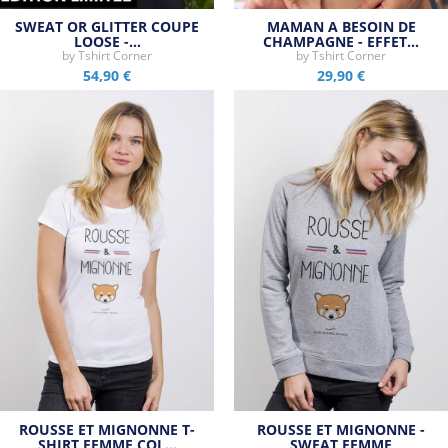
SWEAT OR GLITTER COUPE
MAMAN A BESOIN DE
LOOSE -…
CHAMPAGNE - EFFET…
by
Tshirt Corner
by
Tshirt Corner
54,90 €
29,90 €
ROUSSE ET MIGNONNE T-
ROUSSE ET MIGNONNE -
SHIRT FEMME COL…
SWEAT FEMME