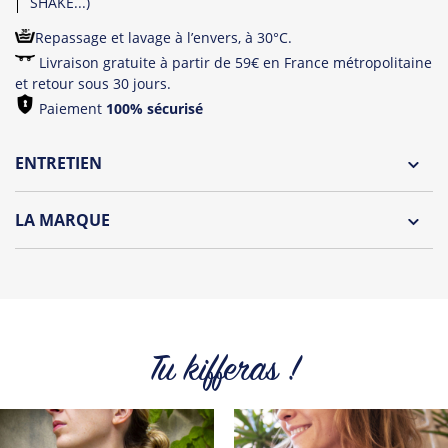
SHAKE...)
Repassage et lavage à l’envers, à 30°C.
Livraison gratuite à partir de 59€ en France métropolitaine
et retour sous 30 jours.
Paiement
100% sécurisé
ENTRETIEN
Lavage à l'envers et à 30°C
LA MARQUE
Repassage à l'envers
Découvrez la collection des essentiels de Tshirt Corner.
Pliage avec amour
Du choix et des idées, pour pouvoir changer tous les jours à
petit prix. Pour Homme ou pour Femme, nous vous
proposons une sélection de T-shirts, sweats et accessoires
cool et originaux.
Tu kifferas !
Tous les produits de la marque