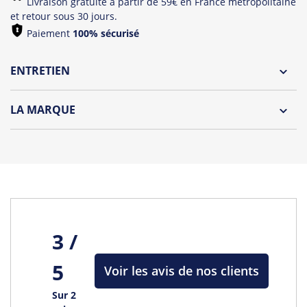
Livraison gratuite à partir de 59€ en France métropolitaine
et retour sous 30 jours.
Paiement
100% sécurisé
ENTRETIEN
Lavage à l'envers et à 30°C
LA MARQUE
Repassage à l'envers
Découvrez la collection des essentiels de Tshirt Corner.
Pliage avec amour
Du choix et des idées, pour pouvoir changer tous les jours à
petit prix. Pour Homme ou pour Femme, nous vous
proposons une sélection de T-shirts, sweats et accessoires
cool et originaux.
Tous les produits de la marque
3 /
5
Voir les avis de nos clients
Sur 2