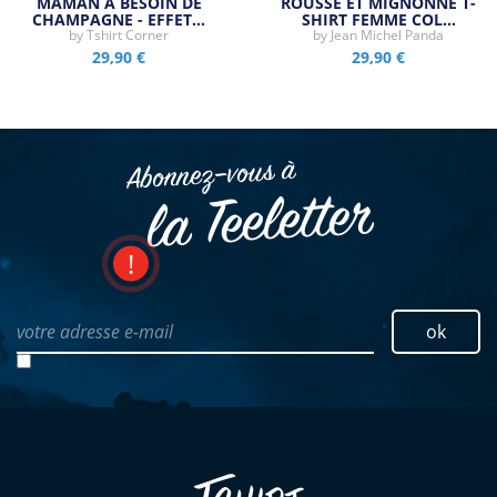
MAMAN A BESOIN DE
ROUSSE ET MIGNONNE T-
CHAMPAGNE - EFFET…
SHIRT FEMME COL…
by
Tshirt Corner
by
Jean Michel Panda
29,90 €
29,90 €
Abonnez–vous à
la Teeletter
votre adresse e-mail
ok