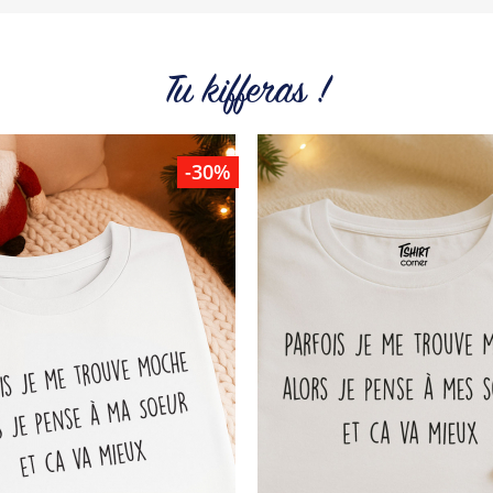
Tu kifferas !
-30%