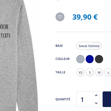
39,90 €
BASE
Sweat Femme
COULEUR
Gris
Navy
Noir
Chiné
Chiné
TAILLE
XS
S
M
L
QUANTITÉ