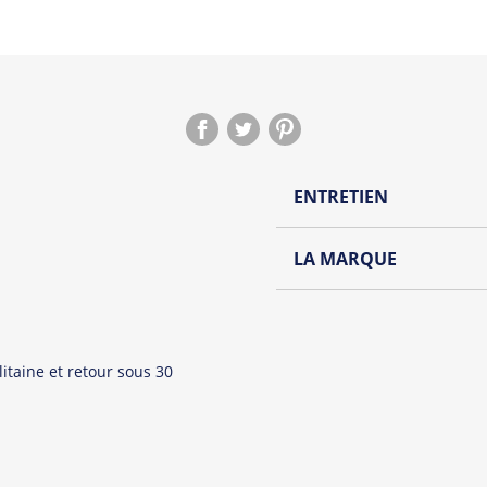
ENTRETIEN
Lavage à l'envers et à
LA MARQUE
Repassage à l'envers
Découvrez la collection de
Pliage avec amour
Du choix et des idées, pour
Homme ou pour Femme, nou
itaine et retour sous 30
et accessoires cool et orig
Tous les produit