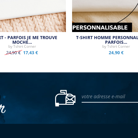
RT - PARFOIS JE ME TROUVE
T-SHIRT HOMME PERSONNALI
MOCHE…
PARFOIS…
by
Tshirt Corner
by
Tshirt Corner
24,90 €
17,43 €
24,90 €
votre adresse e-mail
er