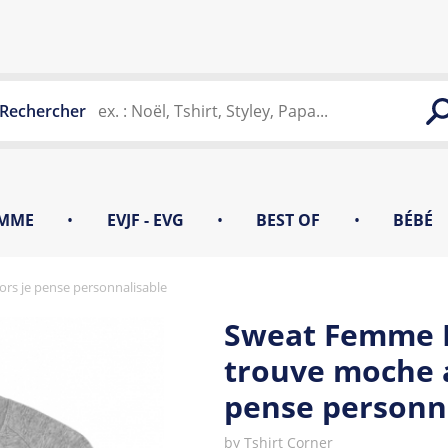
Rechercher
MME
•
EVJF - EVG
•
BEST OF
•
BÉBÉ
rs je pense personnalisable
Sweat Femme P
trouve moche a
pense personn
by
Tshirt Corner