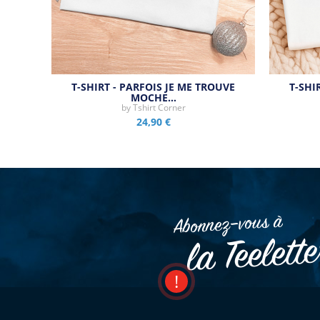
T-SHIRT - PARFOIS JE ME TROUVE
T-SHI
MOCHE…
by
Tshirt Corner
24,90 €
Abonnez–vous à
la Teelett