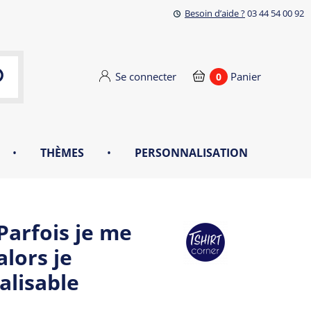
Besoin d’aide ?
03 44 54 00 92
Se connecter
Panier
0
•
THÈMES
•
PERSONNALISATION
arfois je me
lors je
alisable