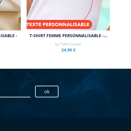
SABLE -
T-SHIRT FEMME PERSONNALISABLE -…
by
Tshirt Corner
24,90 €
ok